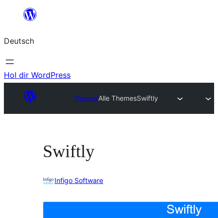
Zum
Inhalt
Deutsch
springen
Hol dir WordPress
Themes
Alle Themes
Swiftly
Swiftly
Infigo Software