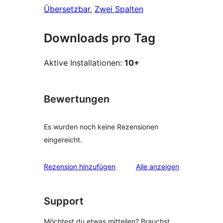
Übersetzbar
, 
Zwei Spalten
Downloads pro Tag
Aktive Installationen:
10+
Bewertungen
Es wurden noch keine Rezensionen
eingereicht.
Rezensionen
Rezension hinzufügen
Alle
anzeigen
Support
Möchtest du etwas mitteilen? Brauchst