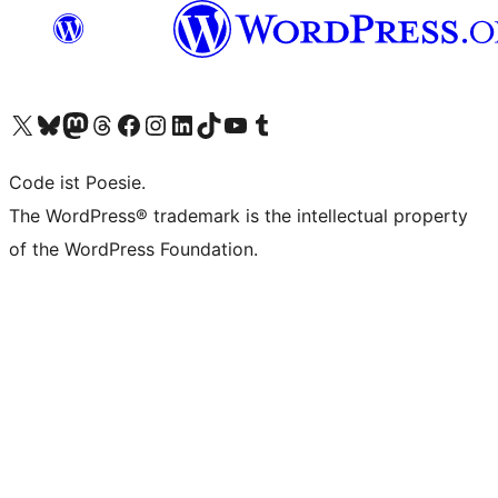
Unser X-Konto (früher Twitter) besuchen
Unser Bluesky-Konto besuchen
Unser Mastodon-Konto besuchen
Unser Threads-Konto besuchen
Unsere Facebook-Seite besuchen
Unser Instagram-Konto besuchen
Unser LinkedIn-Konto besuchen
Unser TikTok-Konto besuchen
Unseren YouTube-Kanal besuchen
Unser Tumblr-Konto besuchen
Code ist Poesie.
The WordPress® trademark is the intellectual property
of the WordPress Foundation.