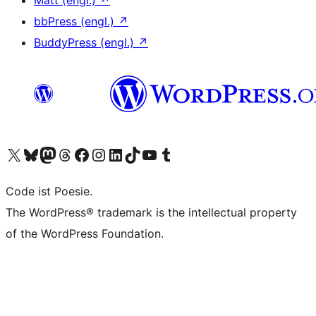
Matt (engl.)
↗
bbPress (engl.)
↗
BuddyPress (engl.)
↗
Unser X-Konto (früher Twitter) besuchen
Unser Bluesky-Konto besuchen
Unser Mastodon-Konto besuchen
Unser Threads-Konto besuchen
Unsere Facebook-Seite besuchen
Unser Instagram-Konto besuchen
Unser LinkedIn-Konto besuchen
Unser TikTok-Konto besuchen
Unseren YouTube-Kanal besuchen
Unser Tumblr-Konto besuchen
Code ist Poesie.
The WordPress® trademark is the intellectual property
of the WordPress Foundation.