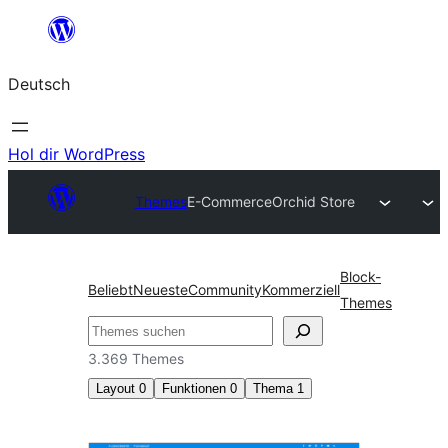
Zum
Inhalt
Deutsch
springen
Hol dir WordPress
Themes
E-Commerce
Orchid Store
Block-
Beliebt
Neueste
Community
Kommerziell
Themes
Suchen
3.369 Themes
Layout
0
Funktionen
0
Thema
1