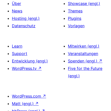
Über
Showcase (engl.)
News
Themes
Hosting (engl.)
Plugins
Datenschutz
Vorlagen
Learn
Mitwirken (engl.)
Support
Veranstaltungen
Entwicklung (engl.)
Spenden (engl.)
↗
WordPress.tv
↗
Five for the Future
(engl.)
WordPress.com
↗
Matt (engl.)
↗