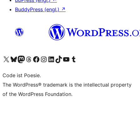
bbPress (engl.)
↗
BuddyPress (engl.)
↗
Unser X-Konto (früher Twitter) besuchen
Unser Bluesky-Konto besuchen
Unser Mastodon-Konto besuchen
Unser Threads-Konto besuchen
Unsere Facebook-Seite besuchen
Unser Instagram-Konto besuchen
Unser LinkedIn-Konto besuchen
Unser TikTok-Konto besuchen
Unseren YouTube-Kanal besuchen
Unser Tumblr-Konto besuchen
Code ist Poesie.
The WordPress® trademark is the intellectual property
of the WordPress Foundation.