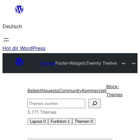
Zum
Inhalt
Deutsch
springen
Hol dir WordPress
Themes
Footer-Widgets
Twenty Twelve
Block-
Beliebt
Neueste
Community
Kommerziell
Themes
Suchen
5.771 Themes
Layout
0
Funktion
1
Themen
0