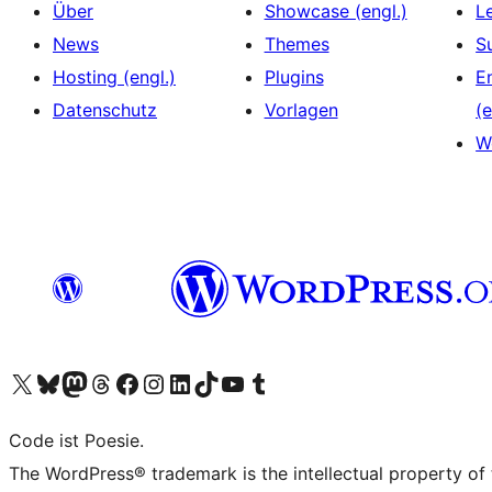
Über
Showcase (engl.)
L
News
Themes
S
Hosting (engl.)
Plugins
E
Datenschutz
Vorlagen
(e
W
Unser X-Konto (früher Twitter) besuchen
Unser Bluesky-Konto besuchen
Unser Mastodon-Konto besuchen
Unser Threads-Konto besuchen
Unsere Facebook-Seite besuchen
Unser Instagram-Konto besuchen
Unser LinkedIn-Konto besuchen
Unser TikTok-Konto besuchen
Unseren YouTube-Kanal besuchen
Unser Tumblr-Konto besuchen
Code ist Poesie.
The WordPress® trademark is the intellectual property of