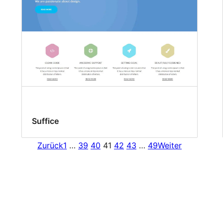
Suffice
Zurück
1
…
39
40
41
42
43
…
49
Weiter