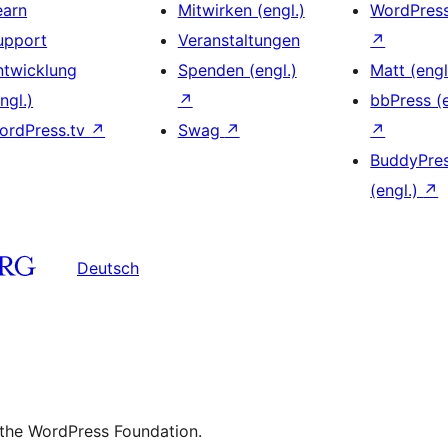
earn
Mitwirken (engl.)
WordPres
upport
Veranstaltungen
↗
ntwicklung
Spenden (engl.)
Matt (engl
ngl.)
↗
bbPress (e
ordPress.tv
↗
Swag
↗
↗
BuddyPre
(engl.)
↗
Deutsch
 the WordPress Foundation.