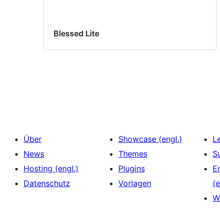
Blessed Lite
Über
Showcase (engl.)
L
News
Themes
S
Hosting (engl.)
Plugins
E
Datenschutz
Vorlagen
(e
W