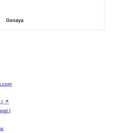
Gonaya
s.com
.)
↗
ngl.)
ss