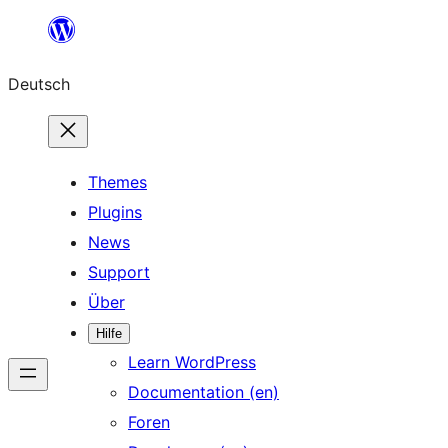
Zum
Inhalt
Deutsch
springen
Themes
Plugins
News
Support
Über
Hilfe
Learn WordPress
Documentation (en)
Foren