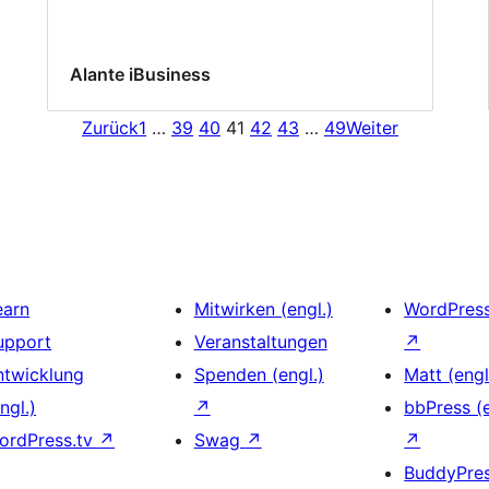
Alante iBusiness
Zurück
1
…
39
40
41
42
43
…
49
Weiter
earn
Mitwirken (engl.)
WordPres
upport
Veranstaltungen
↗
ntwicklung
Spenden (engl.)
Matt (engl
ngl.)
↗
bbPress (e
ordPress.tv
↗
Swag
↗
↗
BuddyPre