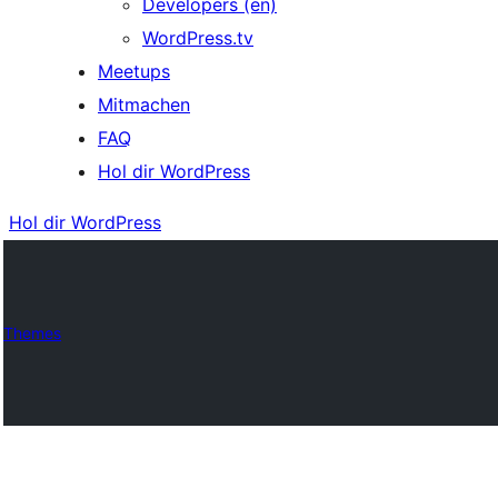
Developers (en)
WordPress.tv
Meetups
Mitmachen
FAQ
Hol dir WordPress
Hol dir WordPress
Themes