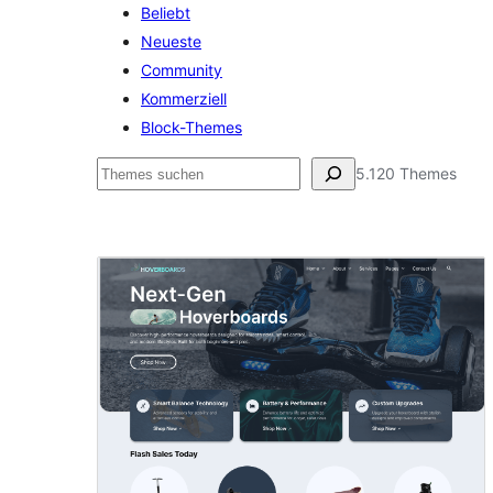
Beliebt
Neueste
Community
Kommerziell
Block-Themes
Suchen
5.120 Themes
Oben
gehaltener
Beitrag