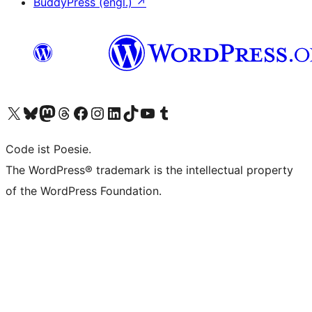
BuddyPress (engl.)
↗
Unser X-Konto (früher Twitter) besuchen
Unser Bluesky-Konto besuchen
Unser Mastodon-Konto besuchen
Unser Threads-Konto besuchen
Unsere Facebook-Seite besuchen
Unser Instagram-Konto besuchen
Unser LinkedIn-Konto besuchen
Unser TikTok-Konto besuchen
Unseren YouTube-Kanal besuchen
Unser Tumblr-Konto besuchen
Code ist Poesie.
The WordPress® trademark is the intellectual property
of the WordPress Foundation.