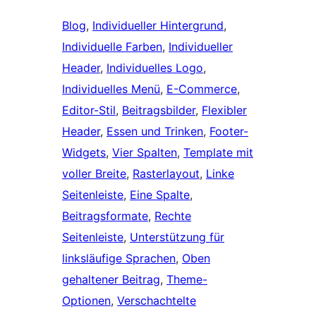
Blog
, 
Individueller Hintergrund
, 
Individuelle Farben
, 
Individueller
Header
, 
Individuelles Logo
, 
Individuelles Menü
, 
E-Commerce
, 
Editor-Stil
, 
Beitragsbilder
, 
Flexibler
Header
, 
Essen und Trinken
, 
Footer-
Widgets
, 
Vier Spalten
, 
Template mit
voller Breite
, 
Rasterlayout
, 
Linke
Seitenleiste
, 
Eine Spalte
, 
Beitragsformate
, 
Rechte
Seitenleiste
, 
Unterstützung für
linksläufige Sprachen
, 
Oben
gehaltener Beitrag
, 
Theme-
Optionen
, 
Verschachtelte