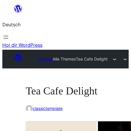
Zum
Inhalt
Deutsch
springen
Hol dir WordPress
Themes
Alle Themes
Tea Cafe Delight
Tea Cafe Delight
classictemplate