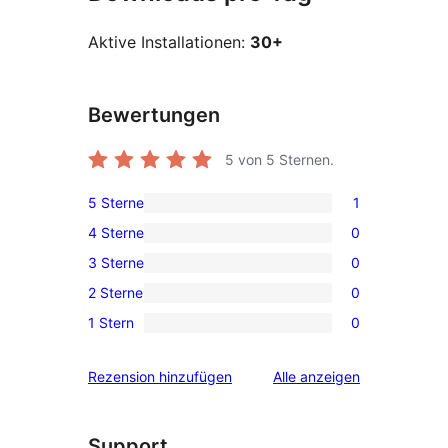
Aktive Installationen:
30+
Bewertungen
5
von 5 Sternen.
5 Sterne
1
1 5-
4 Sterne
0
Sterne-
0 4-
3 Sterne
0
Rezension
Sterne-
0 3-
2 Sterne
0
Rezensionen
Sterne-
0 2-
1 Stern
0
Rezensionen
Sterne-
0 1-
Rezensionen
Sterne-
Rezensionen
Rezension hinzufügen
Alle
anzeigen
Rezensionen
Support