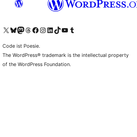
Unser X-Konto (früher Twitter) besuchen
Unser Bluesky-Konto besuchen
Unser Mastodon-Konto besuchen
Unser Threads-Konto besuchen
Unsere Facebook-Seite besuchen
Unser Instagram-Konto besuchen
Unser LinkedIn-Konto besuchen
Unser TikTok-Konto besuchen
Unseren YouTube-Kanal besuchen
Unser Tumblr-Konto besuchen
Code ist Poesie.
The WordPress® trademark is the intellectual property
of the WordPress Foundation.