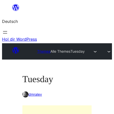
Zum
Inhalt
Deutsch
springen
Hol dir WordPress
Themes
Alle Themes
Tuesday
Tuesday
dmralev