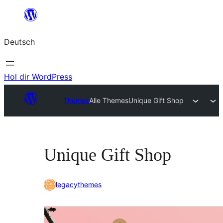
Zum
Inhalt
Deutsch
springen
Hol dir WordPress
Themes
Alle Themes
Unique Gift Shop
Unique Gift Shop
legacythemes