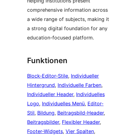
helping institutions present
comprehensive information across
a wide range of subjects, making it
a strong digital foundation for any
education-focused platform.
Funktionen
Block-Editor-Stile
, 
Individueller
Hintergrund
, 
Individuelle Farben
, 
Individueller Header
, 
Individuelles
Logo
, 
Individuelles Menü
, 
Editor-
Stil
, 
Bildung
, 
Beitragsbild-Header
, 
Beitragsbilder
, 
Flexibler Header
, 
Footer-Widgets
, 
Vier Spalten
, 