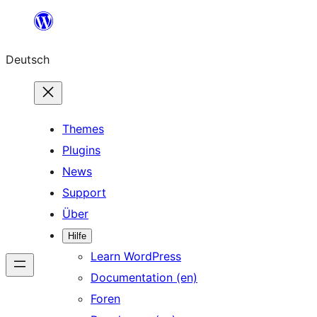
Zum
Inhalt
Deutsch
springen
Themes
Plugins
News
Support
Über
Hilfe
Learn WordPress
Documentation (en)
Foren