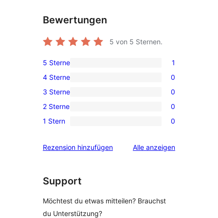
Bewertungen
5
von 5 Sternen.
5 Sterne
1
1 5-
4 Sterne
0
Sterne-
0 4-
3 Sterne
0
Rezension
Sterne-
0 3-
2 Sterne
0
Rezensionen
Sterne-
0 2-
1 Stern
0
Rezensionen
Sterne-
0 1-
Rezensionen
Sterne-
Rezensionen
Rezension hinzufügen
Alle
anzeigen
Rezensionen
Support
Möchtest du etwas mitteilen? Brauchst
du Unterstützung?