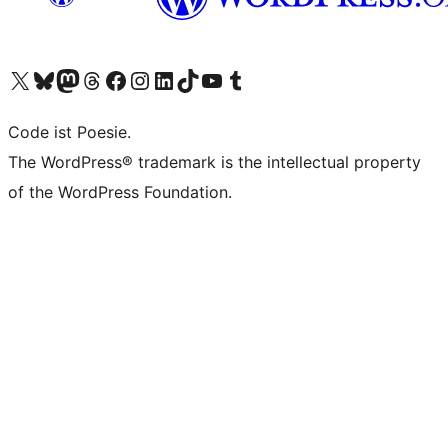
Unser X-Konto (früher Twitter) besuchen
Unser Bluesky-Konto besuchen
Unser Mastodon-Konto besuchen
Unser Threads-Konto besuchen
Unsere Facebook-Seite besuchen
Unser Instagram-Konto besuchen
Unser LinkedIn-Konto besuchen
Unser TikTok-Konto besuchen
Unseren YouTube-Kanal besuchen
Unser Tumblr-Konto besuchen
Code ist Poesie.
The WordPress® trademark is the intellectual property
of the WordPress Foundation.