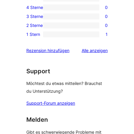
0 5-
4 Sterne
0
Sterne-
0 4-
3 Sterne
0
Rezensionen
Sterne-
0 3-
2 Sterne
0
Rezensionen
Sterne-
0 2-
1 Stern
1
Rezensionen
Sterne-
1 1-
Rezensionen
Sterne-
Rezensionen
Rezension hinzufügen
Alle
anzeigen
Rezension
Support
Möchtest du etwas mitteilen? Brauchst
du Unterstützung?
Support-Forum anzeigen
Melden
Gibt es schwerwiegende Probleme mit