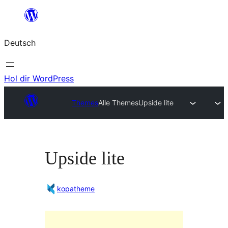
Zum
Inhalt
Deutsch
springen
Hol dir WordPress
Themes
Alle Themes
Upside lite
Upside lite
kopatheme