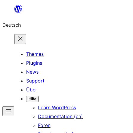
Zum
Inhalt
Deutsch
springen
Themes
Plugins
News
Support
Über
Hilfe
Learn WordPress
Documentation (en)
Foren