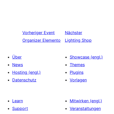
Vorheriger
Event
Nächster
Organizer Elemento
Lighting Shop
Über
Showcase (engl.)
News
Themes
Hosting (engl.)
Plugins
Datenschutz
Vorlagen
Learn
Mitwirken (engl.)
Support
Veranstaltungen