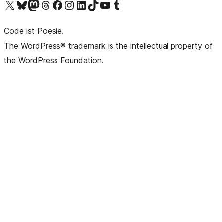
Unser X-Konto (früher Twitter) besuchen
Unser Bluesky-Konto besuchen
Unser Mastodon-Konto besuchen
Unser Threads-Konto besuchen
Unsere Facebook-Seite besuchen
Unser Instagram-Konto besuchen
Unser LinkedIn-Konto besuchen
Unser TikTok-Konto besuchen
Unseren YouTube-Kanal besuchen
Unser Tumblr-Konto besuchen
Code ist Poesie.
The WordPress® trademark is the intellectual property of
the WordPress Foundation.