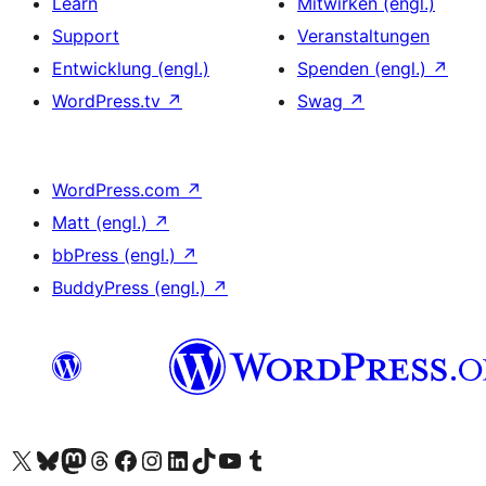
Learn
Mitwirken (engl.)
Support
Veranstaltungen
Entwicklung (engl.)
Spenden (engl.)
↗
WordPress.tv
↗
Swag
↗
WordPress.com
↗
Matt (engl.)
↗
bbPress (engl.)
↗
BuddyPress (engl.)
↗
Unser X-Konto (früher Twitter) besuchen
Unser Bluesky-Konto besuchen
Unser Mastodon-Konto besuchen
Unser Threads-Konto besuchen
Unsere Facebook-Seite besuchen
Unser Instagram-Konto besuchen
Unser LinkedIn-Konto besuchen
Unser TikTok-Konto besuchen
Unseren YouTube-Kanal besuchen
Unser Tumblr-Konto besuchen