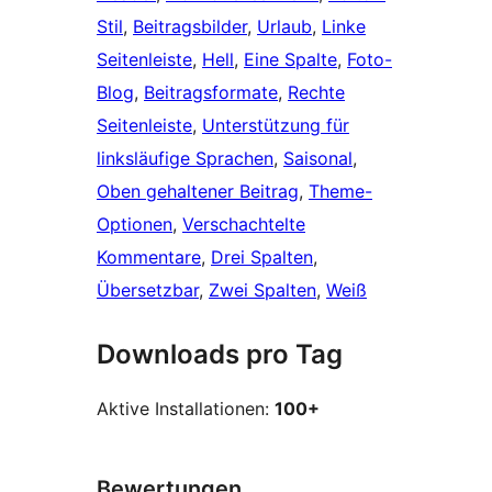
Stil
, 
Beitragsbilder
, 
Urlaub
, 
Linke
Seitenleiste
, 
Hell
, 
Eine Spalte
, 
Foto-
Blog
, 
Beitragsformate
, 
Rechte
Seitenleiste
, 
Unterstützung für
linksläufige Sprachen
, 
Saisonal
, 
Oben gehaltener Beitrag
, 
Theme-
Optionen
, 
Verschachtelte
Kommentare
, 
Drei Spalten
, 
Übersetzbar
, 
Zwei Spalten
, 
Weiß
Downloads pro Tag
Aktive Installationen:
100+
Bewertungen