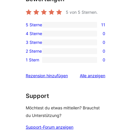
5
von 5 Sternen.
5 Sterne
11
11 5-
4 Sterne
0
Sterne-
0 4-
3 Sterne
0
Rezensionen
Sterne-
0 3-
2 Sterne
0
Rezensionen
Sterne-
0 2-
1 Stern
0
Rezensionen
Sterne-
0 1-
Rezensionen
Sterne-
Rezensionen
Rezension hinzufügen
Alle
anzeigen
Rezensionen
Support
Möchtest du etwas mitteilen? Brauchst
du Unterstützung?
Support-Forum anzeigen