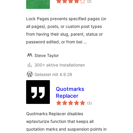
(2
)
insgesamt
Lock Pages prevents specified pages (or
all pages), posts, or custom post types
from having their slug, parent, status or
password edited, or from bei …
Steve Taylor
300+ aktive Installationen
Getestet mit 4.9.29
Quotmarks
Replacer
Bewertungen
(3
)
insgesamt
Quotmarks Replacer disables
wptexturize function that keeps all
quotation marks and suspension points in