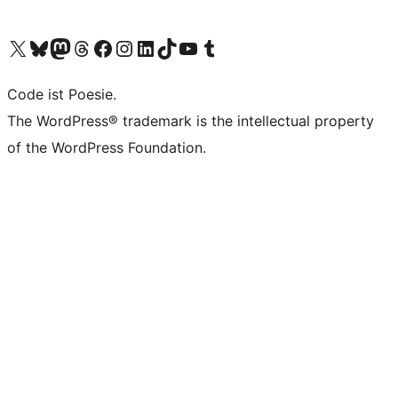
Unser X-Konto (früher Twitter) besuchen
Unser Bluesky-Konto besuchen
Unser Mastodon-Konto besuchen
Unser Threads-Konto besuchen
Unsere Facebook-Seite besuchen
Unser Instagram-Konto besuchen
Unser LinkedIn-Konto besuchen
Unser TikTok-Konto besuchen
Unseren YouTube-Kanal besuchen
Unser Tumblr-Konto besuchen
Code ist Poesie.
The WordPress® trademark is the intellectual property
of the WordPress Foundation.