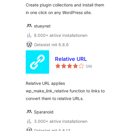
Create plugin collections and install them
in one click on any WordPress site.
stueynet
9.000+ aktive Installationen
Getestet mit 6.8.6
Relative URL
Bewertungen
(26
)
insgesamt
Relative URL applies
wp_make_link_relative function to links to
convert them to relative URLs.
Sparanoid
3.000+ aktive Installationen
Getestet mit 5.8.13