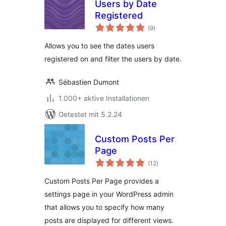
Users by Date
Registered
Bewertungen
(9
)
insgesamt
Allows you to see the dates users
registered on and filter the users by date.
Sébastien Dumont
1.000+ aktive Installationen
Getestet mit 5.2.24
Custom Posts Per
Page
Bewertungen
(12
)
insgesamt
Custom Posts Per Page provides a
settings page in your WordPress admin
that allows you to specify how many
posts are displayed for different views.