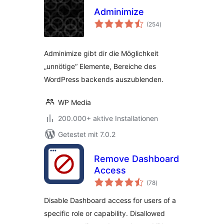
Adminimize
Bewertungen
(254
)
insgesamt
Adminimize gibt dir die Möglichkeit
„unnötige“ Elemente, Bereiche des
WordPress backends auszublenden.
WP Media
200.000+ aktive Installationen
Getestet mit 7.0.2
Remove Dashboard
Access
Bewertungen
(78
)
insgesamt
Disable Dashboard access for users of a
specific role or capability. Disallowed