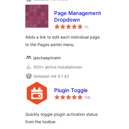
Page Management
Dropdown
Bewertungen
(1
)
insgesamt
Adds a link to edit each individual page
to the Pages admin menu.
jaschaephraim
600+ aktive Installationen
Getestet mit 4.1.42
Plugin Toggle
Bewertungen
(18
)
insgesamt
Quickly toggle plugin activation status
from the toolbar.