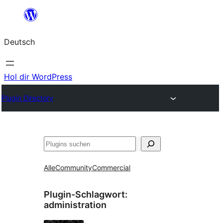
Zum
Inhalt
Deutsch
springen
Hol dir WordPress
Plugin Directory
Suchen
Alle
Community
Commercial
Plugin-Schlagwort:
administration