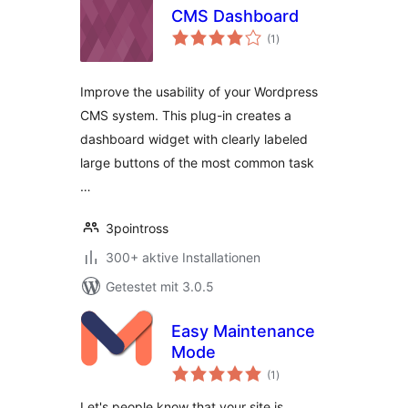
CMS Dashboard
Bewertungen
(1
)
insgesamt
Improve the usability of your Wordpress
CMS system. This plug-in creates a
dashboard widget with clearly labeled
large buttons of the most common task
…
3pointross
300+ aktive Installationen
Getestet mit 3.0.5
Easy Maintenance
Mode
Bewertungen
(1
)
insgesamt
Let's people know that your site is