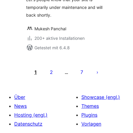
temporarily under maintenance and will
back shortly.
Mukesh Panchal
200+ aktive Installationen
Getestet mit 6.4.8
Seitennummerierung
der
1
2
7
…
Beiträge
Über
Showcase (engl.)
News
Themes
Hosting (engl.)
Plugins
Datenschutz
Vorlagen