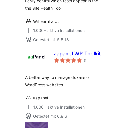
Easily control which tests appear in the
the Site Health Tool
Will Earnhardt
1.000+ aktive Installationen
Getestet mit 5.5.18
aapanel WP Toolkit
Bewertungen
(1
)
insgesamt
A better way to manage dozens of
WordPress websites.
aapanel
1.000+ aktive Installationen
Getestet mit 6.8.6