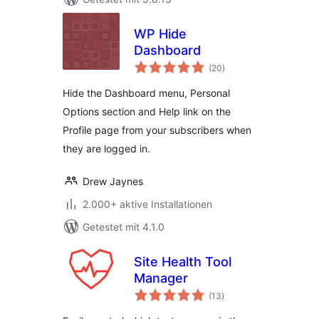
WP Hide
Dashboard
Bewertungen
(20
)
insgesamt
Hide the Dashboard menu, Personal
Options section and Help link on the
Profile page from your subscribers when
they are logged in.
Drew Jaynes
2.000+ aktive Installationen
Getestet mit 4.1.0
Site Health Tool
Manager
Bewertungen
(13
)
insgesamt