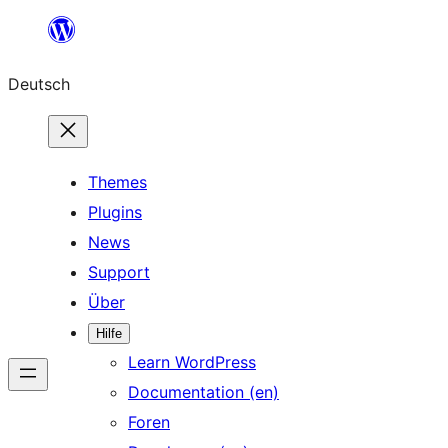
Zum
Inhalt
Deutsch
springen
Themes
Plugins
News
Support
Über
Hilfe
Learn WordPress
Documentation (en)
Foren