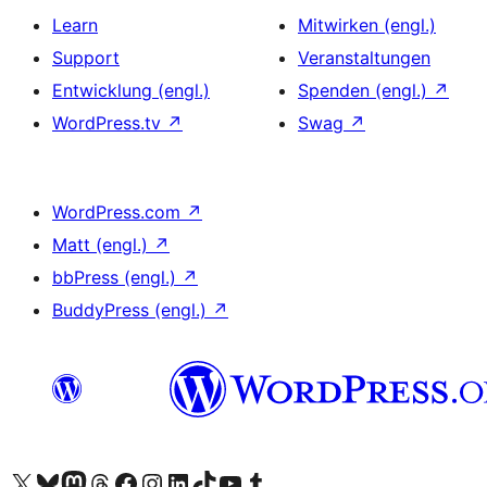
Learn
Mitwirken (engl.)
Support
Veranstaltungen
Entwicklung (engl.)
Spenden (engl.)
↗
WordPress.tv
↗
Swag
↗
WordPress.com
↗
Matt (engl.)
↗
bbPress (engl.)
↗
BuddyPress (engl.)
↗
Unser X-Konto (früher Twitter) besuchen
Unser Bluesky-Konto besuchen
Unser Mastodon-Konto besuchen
Unser Threads-Konto besuchen
Unsere Facebook-Seite besuchen
Unser Instagram-Konto besuchen
Unser LinkedIn-Konto besuchen
Unser TikTok-Konto besuchen
Unseren YouTube-Kanal besuchen
Unser Tumblr-Konto besuchen