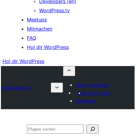
Developers (en)
WordPress.tv
Meetups
Mitmachen
FAQ
Hol dir WordPress
Hol dir WordPress
Plugin einreichen
Plugin Directory
Meine Favoriten
Anmelden
Suchen