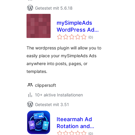
Getestet mit 5.6.18
mySimpleAds
WordPress Ad
Bewertungen
Manager
(0
)
insgesamt
The wordpress plugin will allow you to
easily place your mySimpleAds Ads
anywhere into posts, pages, or
templates.
clippersoft
10+ aktive Installationen
Getestet mit 3.51
Iteearmah Ad
Rotation and
Bewertungen
Analytics
(0
)