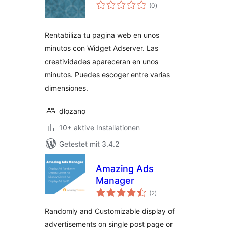
Bewertungen
(0
)
insgesamt
Rentabiliza tu pagina web en unos
minutos con Widget Adserver. Las
creatividades apareceran en unos
minutos. Puedes escoger entre varias
dimensiones.
dlozano
10+ aktive Installationen
Getestet mit 3.4.2
Amazing Ads
Manager
Bewertungen
(2
)
insgesamt
Randomly and Customizable display of
advertisements on single post page or