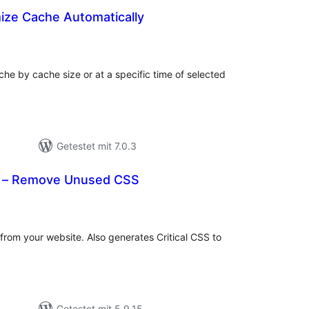
ize Cache Automatically
ewertungen
nsgesamt
che by cache size or at a specific time of selected
Getestet mit 7.0.3
r – Remove Unused CSS
ewertungen
sgesamt
om your website. Also generates Critical CSS to
Getestet mit 5.9.15