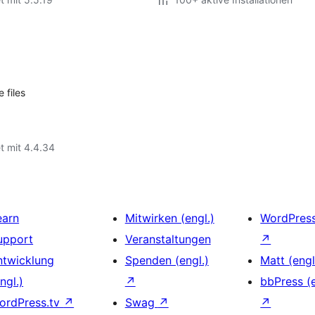
 files
t mit 4.4.34
earn
Mitwirken (engl.)
WordPres
upport
Veranstaltungen
↗
ntwicklung
Spenden (engl.)
Matt (engl
ngl.)
↗
bbPress (e
ordPress.tv
↗
Swag
↗
↗