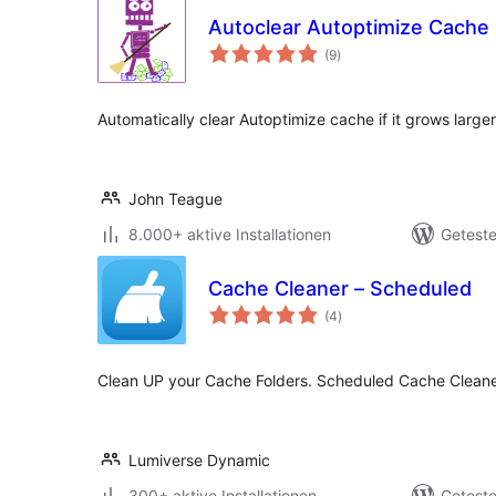
Autoclear Autoptimize Cache
Bewertungen
(9
)
insgesamt
Automatically clear Autoptimize cache if it grows large
John Teague
8.000+ aktive Installationen
Geteste
Cache Cleaner – Scheduled
Bewertungen
(4
)
insgesamt
Clean UP your Cache Folders. Scheduled Cache Cleaner 
Lumiverse Dynamic
300+ aktive Installationen
Geteste