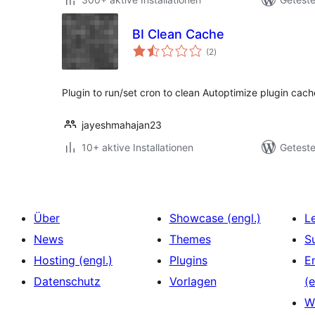
BI Clean Cache
Bewertungen
(2
)
insgesamt
Plugin to run/set cron to clean Autoptimize plugin cache
jayeshmahajan23
10+ aktive Installationen
Geteste
Über
Showcase (engl.)
L
News
Themes
S
Hosting (engl.)
Plugins
E
Datenschutz
Vorlagen
(e
W