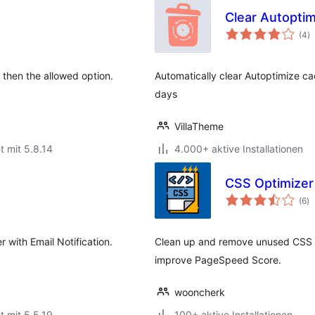
Clear Autoptim
B
(4
)
i
r then the allowed option.
Automatically clear Autoptimize ca
days
VillaTheme
t mit 5.8.14
4.000+ aktive Installationen
CSS Optimize
B
(6
)
in
with Email Notification.
Clean up and remove unused CSS fr
improve PageSpeed Score.
wooncherk
t mit 5.5.19
100+ aktive Installationen