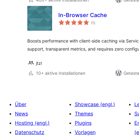
In-Browser Cache
Bewertungen
(1
)
insgesamt
Boosts performance with client-side caching via Servi
support, transparent metrics, and requires zero configu
jtzl
10+ aktive Installationen
Geteste
Über
Showcase (engl.)
L
News
Themes
S
Hosting (engl.)
Plugins
E
Datenschutz
Vorlagen
(e