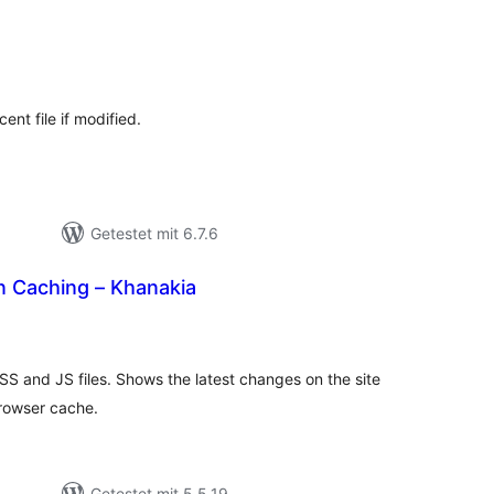
ewertungen
nsgesamt
ent file if modified.
Getestet mit 6.7.6
n Caching – Khanakia
ewertungen
nsgesamt
SS and JS files. Shows the latest changes on the site
browser cache.
Getestet mit 5.5.19