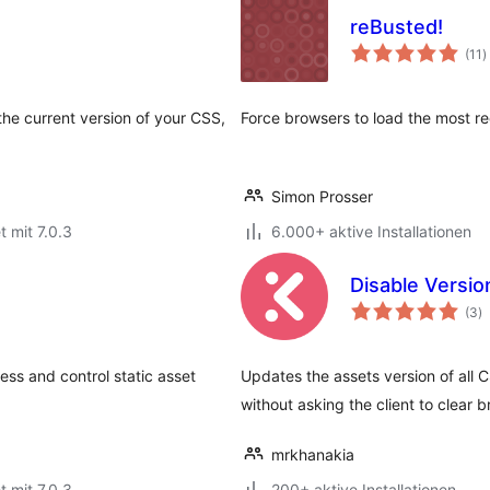
reBusted!
B
(11
)
i
he current version of your CSS,
Force browsers to load the most rec
Simon Prosser
t mit 7.0.3
6.000+ aktive Installationen
Disable Versio
B
(3
)
i
ss and control static asset
Updates the assets version of all C
without asking the client to clear 
mrkhanakia
t mit 7.0.3
200+ aktive Installationen