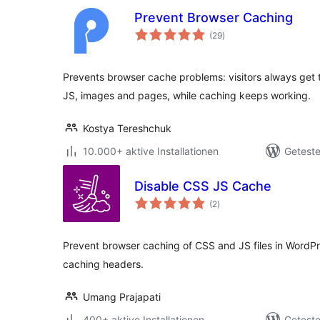
Prevent Browser Caching
Bewertungen
(29
)
insgesamt
Prevents browser cache problems: visitors always get t
JS, images and pages, while caching keeps working.
Kostya Tereshchuk
10.000+ aktive Installationen
Geteste
Disable CSS JS Cache
Bewertungen
(2
)
insgesamt
Prevent browser caching of CSS and JS files in WordPre
caching headers.
Umang Prajapati
400+ aktive Installationen
Geteste