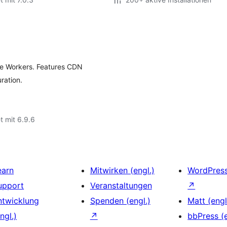
ce Workers. Features CDN
ration.
t mit 6.9.6
earn
Mitwirken (engl.)
WordPres
upport
Veranstaltungen
↗
ntwicklung
Spenden (engl.)
Matt (engl
ngl.)
↗
bbPress (e