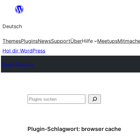
Zum
Inhalt
Deutsch
springen
Themes
Plugins
News
Support
Über
Hilfe
Meetups
Mitmach
Hol dir WordPress
Plugin Directory
Suchen
Plugin-Schlagwort:
browser cache