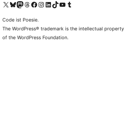
Unser X-Konto (früher Twitter) besuchen
Unser Bluesky-Konto besuchen
Unser Mastodon-Konto besuchen
Unser Threads-Konto besuchen
Unsere Facebook-Seite besuchen
Unser Instagram-Konto besuchen
Unser LinkedIn-Konto besuchen
Unser TikTok-Konto besuchen
Unseren YouTube-Kanal besuchen
Unser Tumblr-Konto besuchen
Code ist Poesie.
The WordPress® trademark is the intellectual property
of the WordPress Foundation.