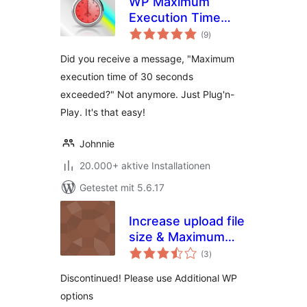
WP Maximum
Execution Time
Bewertungen
Exceeded
(9
)
insgesamt
Did you receive a message, "Maximum
execution time of 30 seconds
exceeded?" Not anymore. Just Plug'n-
Play. It's that easy!
Johnnie
20.000+ aktive Installationen
Getestet mit 5.6.17
Increase upload file
size & Maximum
Bewertungen
Execution Time
(3
)
insgesamt
limit
Discontinued! Please use Additional WP
options