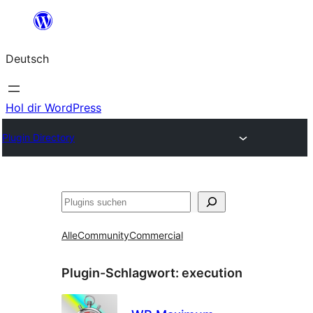
Zum
Inhalt
Deutsch
springen
Hol dir WordPress
Plugin Directory
Suchen
Alle
Community
Commercial
Plugin-Schlagwort:
execution