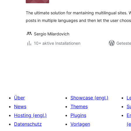
The ultimate solution for mantaining multilingual sites.
posts in multiple languages and then let the user choo
Sergio Milardovich
10+ aktive Installationen
Geteste
Seitennummerierung
der
Beiträge
Über
Showcase (engl.)
L
News
Themes
S
Hosting (engl.)
Plugins
E
Datenschutz
Vorlagen
(e