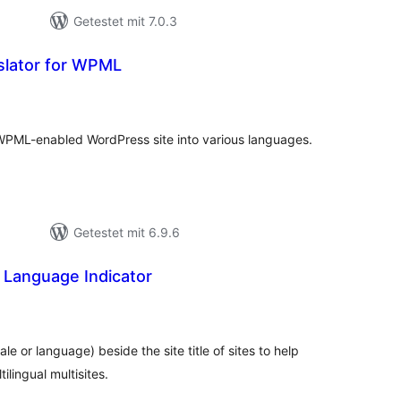
Getestet mit 7.0.3
slator for WPML
ewertungen
nsgesamt
 WPML-enabled WordPress site into various languages.
Getestet mit 6.9.6
 Language Indicator
ewertungen
nsgesamt
le or language) beside the site title of sites to help
tilingual multisites.