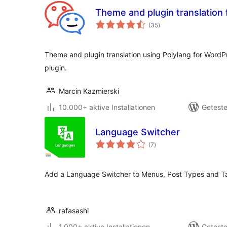
Theme and plugin translation 
Bewertungen
(35
)
insgesamt
Theme and plugin translation using Polylang for WordPr
plugin.
Marcin Kazmierski
10.000+ aktive Installationen
Geteste
Language Switcher
Bewertungen
(7
)
insgesamt
Add a Language Switcher to Menus, Post Types and T
rafasashi
1.000+ aktive Installationen
Geteste