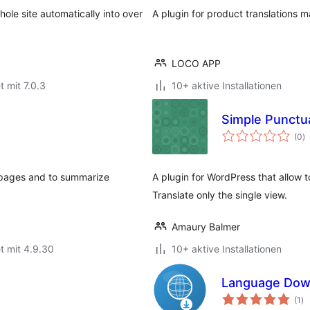
ole site automatically into over
A plugin for product translations
LOCO APP
t mit 7.0.3
10+ aktive Installationen
Simple Punctua
B
(0
)
i
d pages and to summarize
A plugin for WordPress that allow t
Translate only the single view.
Amaury Balmer
t mit 4.9.30
10+ aktive Installationen
Language Dow
Be
(1
)
in