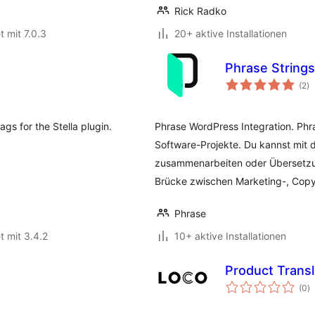
Rick Radko
t mit 7.0.3
20+ aktive Installationen
Phrase Strings
B
(2
)
in
gs for the Stella plugin.
Phrase WordPress Integration. Phr
Software-Projekte. Du kannst mit
zusammenarbeiten oder Übersetzung
Brücke zwischen Marketing-, Cop
Phrase
t mit 3.4.2
10+ aktive Installationen
Product Trans
B
(0
)
i