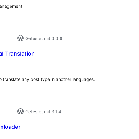
 management.
Getestet mit 6.6.6
l Translation
ewertungen
nsgesamt
o translate any post type in another languages.
Getestet mit 3.1.4
nloader
wertungen
sgesamt