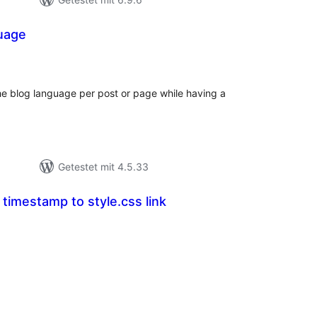
uage
ewertungen
sgesamt
the blog language per post or page while having a
Getestet mit 4.5.33
imestamp to style.css link
ewertungen
sgesamt