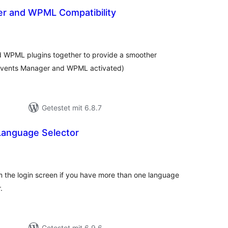
r and WPML Compatibility
Bewertungen
insgesamt
d WPML plugins together to provide a smoother
s Events Manager and WPML activated)
Getestet mit 6.8.7
Language Selector
ewertungen
nsgesamt
 the login screen if you have more than one language
.
Getestet mit 6.9.6