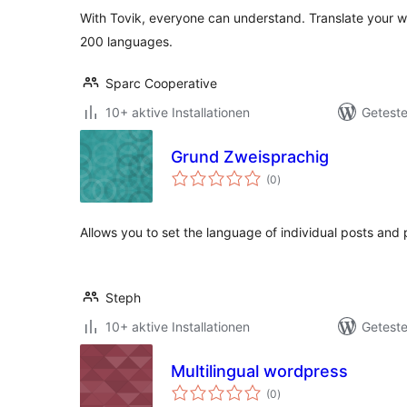
With Tovik, everyone can understand. Translate your wh
200 languages.
Sparc Cooperative
10+ aktive Installationen
Geteste
Grund Zweisprachig
Bewertungen
(0
)
insgesamt
Allows you to set the language of individual posts an
Steph
10+ aktive Installationen
Geteste
Multilingual wordpress
Bewertungen
(0
)
insgesamt