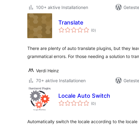
100+ aktive Installationen
Geteste
Translate
Bewertungen
(0
)
insgesamt
There are plenty of auto translate plugins, but they lea
grammatical errors. For those needing a solution to tra
Verdi Heinz
70+ aktive Installationen
Geteste
Locale Auto Switch
Bewertungen
(0
)
insgesamt
Automatically switch the locale according to the locale