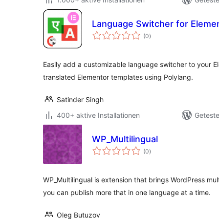
Language Switcher for Elemen
Bewertungen
(0
)
insgesamt
Easily add a customizable language switcher to your 
translated Elementor templates using Polylang.
Satinder Singh
400+ aktive Installationen
Geteste
WP_Multilingual
Bewertungen
(0
)
insgesamt
WP_Multilingual is extension that brings WordPress multi
you can publish more that in one language at a time.
Oleg Butuzov