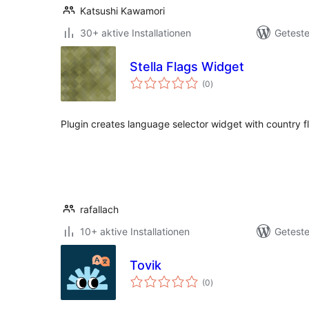
Katsushi Kawamori
30+ aktive Installationen
Geteste
Stella Flags Widget
Bewertungen
(0
)
insgesamt
Plugin creates language selector widget with country fla
rafallach
10+ aktive Installationen
Geteste
Tovik
Bewertungen
(0
)
insgesamt