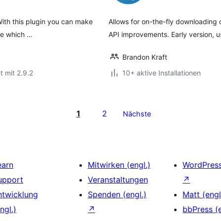
 With this plugin you can make
Allows for on-the-fly downloading 
se which …
API improvements. Early version, u
Brandon Kraft
t mit 2.9.2
10+ aktive Installationen
1
2
Nächste
earn
Mitwirken (engl.)
WordPres
upport
Veranstaltungen
↗
ntwicklung
Spenden (engl.)
Matt (engl
ngl.)
↗
bbPress (e