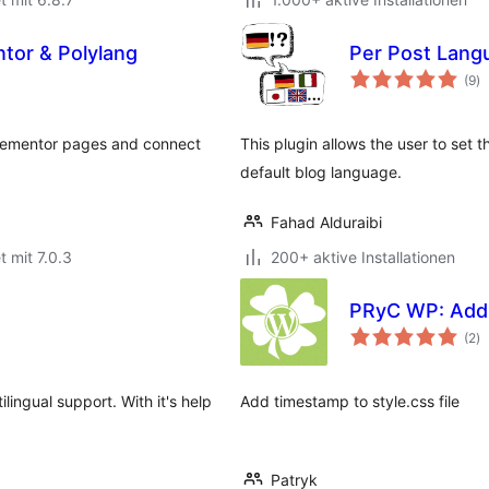
tor & Polylang
Per Post Lang
B
(9
)
in
Elementor pages and connect
This plugin allows the user to set 
default blog language.
Fahad Alduraibi
t mit 7.0.3
200+ aktive Installationen
PRyC WP: Add t
B
(2
)
in
lingual support. With it's help
Add timestamp to style.css file
Patryk