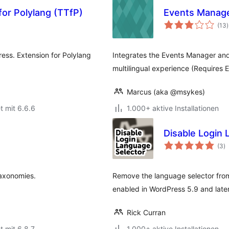
for Polylang (TTfP)
Events Manage
(13
)
ess. Extension for Polylang
Integrates the Events Manager an
multilingual experience (Require
Marcus (aka @msykes)
t mit 6.6.6
1.000+ aktive Installationen
Disable Login 
B
(3
)
i
axonomies.
Remove the language selector from
enabled in WordPress 5.9 and later
Rick Curran
t mit 6.8.7
1.000+ aktive Installationen