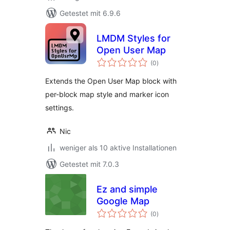
Getestet mit 6.9.6
LMDM Styles for
Open User Map
Bewertungen
(0
)
insgesamt
Extends the Open User Map block with
per-block map style and marker icon
settings.
Nic
weniger als 10 aktive Installationen
Getestet mit 7.0.3
Ez and simple
Google Map
Bewertungen
(0
)
insgesamt