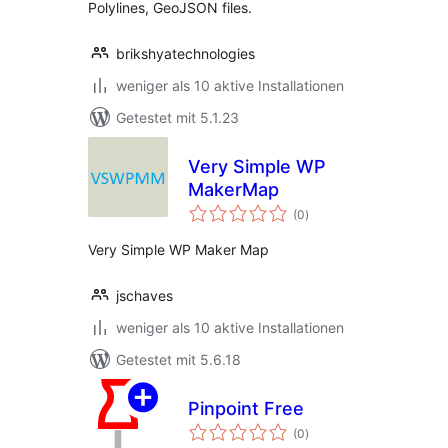
Polylines, GeoJSON files.
brikshyatechnologies
weniger als 10 aktive Installationen
Getestet mit 5.1.23
Very Simple WP
MakerMap
Bewertungen
(0
)
insgesamt
Very Simple WP Maker Map
jschaves
weniger als 10 aktive Installationen
Getestet mit 5.6.18
Pinpoint Free
Bewertungen
(0
)
insgesamt