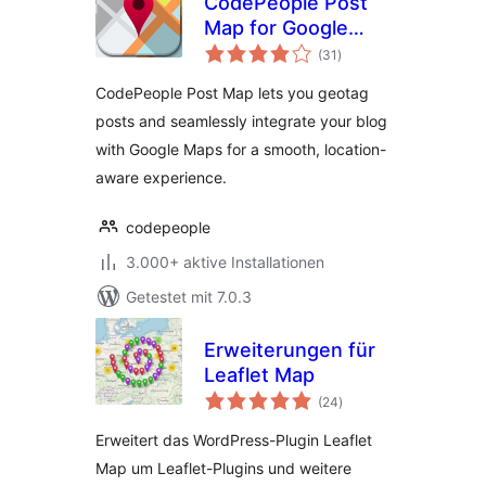
CodePeople Post
Map for Google
Bewertungen
Maps
(31
)
insgesamt
CodePeople Post Map lets you geotag
posts and seamlessly integrate your blog
with Google Maps for a smooth, location-
aware experience.
codepeople
3.000+ aktive Installationen
Getestet mit 7.0.3
Erweiterungen für
Leaflet Map
Bewertungen
(24
)
insgesamt
Erweitert das WordPress-Plugin Leaflet
Map um Leaflet-Plugins und weitere