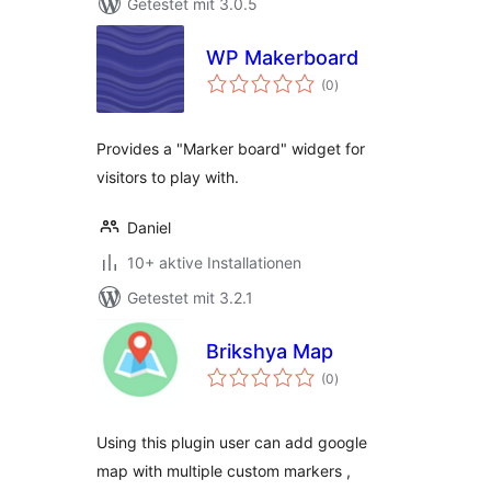
Getestet mit 3.0.5
WP Makerboard
Bewertungen
(0
)
insgesamt
Provides a "Marker board" widget for
visitors to play with.
Daniel
10+ aktive Installationen
Getestet mit 3.2.1
Brikshya Map
Bewertungen
(0
)
insgesamt
Using this plugin user can add google
map with multiple custom markers ,