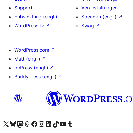
Support
Veranstaltungen
Entwicklung (engl.)
Spenden (engl.)
↗
WordPress.tv
↗
Swag
↗
WordPress.com
↗
Matt (engl.)
↗
bbPress (engl.)
↗
BuddyPress (engl.)
↗
Unser X-Konto (früher Twitter) besuchen
Unser Bluesky-Konto besuchen
Unser Mastodon-Konto besuchen
Unser Threads-Konto besuchen
Unsere Facebook-Seite besuchen
Unser Instagram-Konto besuchen
Unser LinkedIn-Konto besuchen
Unser TikTok-Konto besuchen
Unseren YouTube-Kanal besuchen
Unser Tumblr-Konto besuchen