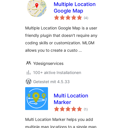
Multiple Location
Google Map
Bewertungen
(4
)
insgesamt
Multiple Location Google Map is a user
friendly plugin that doesn't require any
coding skills or customization. MLGM
allows you to create a custo …
Ydesignservices
100+ aktive Installationen
Getestet mit 4.5.33
Multi Location
Marker
Bewertungen
(1
)
insgesamt
Multi Location Marker helps you add
multiple map locations to a single map