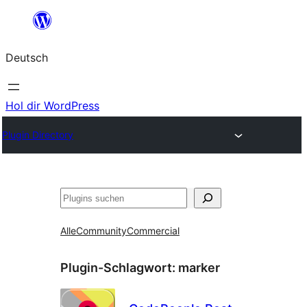
Zum
Inhalt
Deutsch
springen
Hol dir WordPress
Plugin Directory
Suchen
Alle
Community
Commercial
Plugin-Schlagwort:
marker