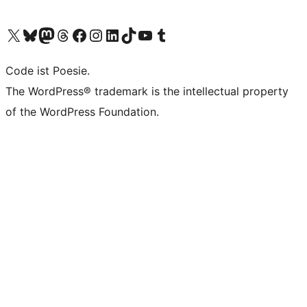
Unser X-Konto (früher Twitter) besuchen
Unser Bluesky-Konto besuchen
Unser Mastodon-Konto besuchen
Unser Threads-Konto besuchen
Unsere Facebook-Seite besuchen
Unser Instagram-Konto besuchen
Unser LinkedIn-Konto besuchen
Unser TikTok-Konto besuchen
Unseren YouTube-Kanal besuchen
Unser Tumblr-Konto besuchen
Code ist Poesie.
The WordPress® trademark is the intellectual property
of the WordPress Foundation.