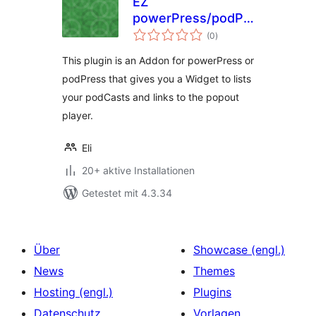
EZ
powerPress/podPress
Bewertungen
Addon Widget
(0
)
insgesamt
This plugin is an Addon for powerPress or
podPress that gives you a Widget to lists
your podCasts and links to the popout
player.
Eli
20+ aktive Installationen
Getestet mit 4.3.34
Über
Showcase (engl.)
News
Themes
Hosting (engl.)
Plugins
Datenschutz
Vorlagen