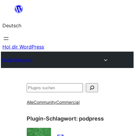
Zum
Inhalt
Deutsch
springen
Hol dir WordPress
Plugin Directory
Suchen
Alle
Community
Commercial
Plugin-Schlagwort:
podpress