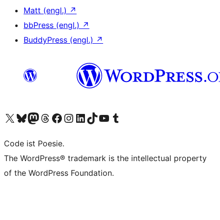
Matt (engl.)
↗
bbPress (engl.)
↗
BuddyPress (engl.)
↗
Unser X-Konto (früher Twitter) besuchen
Unser Bluesky-Konto besuchen
Unser Mastodon-Konto besuchen
Unser Threads-Konto besuchen
Unsere Facebook-Seite besuchen
Unser Instagram-Konto besuchen
Unser LinkedIn-Konto besuchen
Unser TikTok-Konto besuchen
Unseren YouTube-Kanal besuchen
Unser Tumblr-Konto besuchen
Code ist Poesie.
The WordPress® trademark is the intellectual property
of the WordPress Foundation.