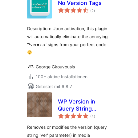
No Version Tags
Bewertungen
(2
)
insgesamt
Description: Upon activation, this plugin
will automatically eliminate the annoying
'?ver=x.x' signs from your perfect code
George Gkouvousis
100+ aktive Installationen
Getestet mit 6.8.7
WP Version in
Query String
Bewertungen
Modifier
(4
)
insgesamt
Removes or modifies the version (query
string 'ver' parameter) in media