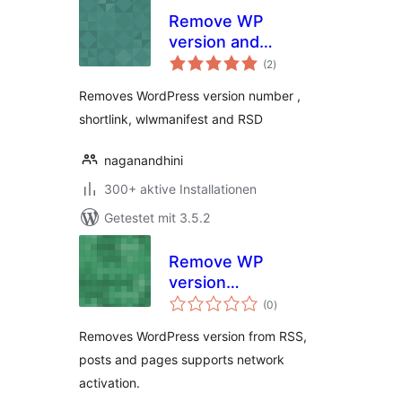
Remove WP
version and
Bewertungen
shortlink
(2
)
insgesamt
Removes WordPress version number ,
shortlink, wlwmanifest and RSD
naganandhini
300+ aktive Installationen
Getestet mit 3.5.2
Remove WP
version
Bewertungen
everywhere
(0
)
insgesamt
Removes WordPress version from RSS,
posts and pages supports network
activation.