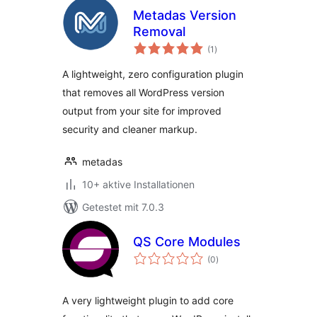
Metadas Version
Removal
Bewertungen
(1
)
insgesamt
A lightweight, zero configuration plugin
that removes all WordPress version
output from your site for improved
security and cleaner markup.
metadas
10+ aktive Installationen
Getestet mit 7.0.3
QS Core Modules
Bewertungen
(0
)
insgesamt
A very lightweight plugin to add core