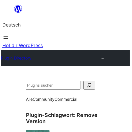
Zum
Inhalt
Deutsch
springen
Hol dir WordPress
Plugin Directory
Suchen
Alle
Community
Commercial
Plugin-Schlagwort:
Remove
Version