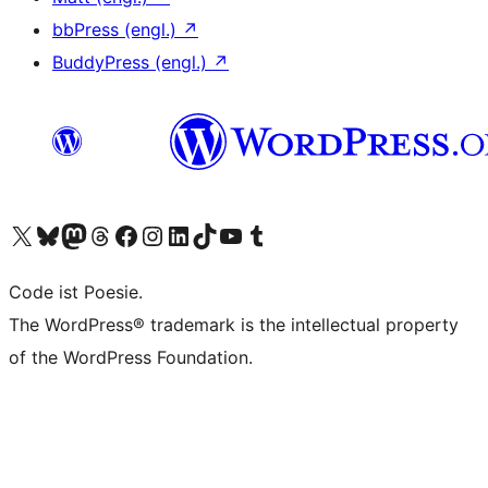
bbPress (engl.)
↗
BuddyPress (engl.)
↗
Unser X-Konto (früher Twitter) besuchen
Unser Bluesky-Konto besuchen
Unser Mastodon-Konto besuchen
Unser Threads-Konto besuchen
Unsere Facebook-Seite besuchen
Unser Instagram-Konto besuchen
Unser LinkedIn-Konto besuchen
Unser TikTok-Konto besuchen
Unseren YouTube-Kanal besuchen
Unser Tumblr-Konto besuchen
Code ist Poesie.
The WordPress® trademark is the intellectual property
of the WordPress Foundation.