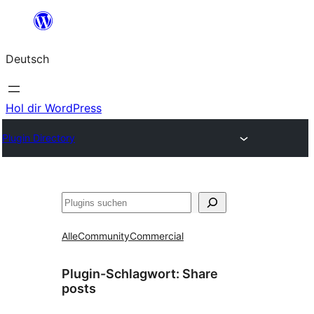
Zum
Inhalt
Deutsch
springen
Hol dir WordPress
Plugin Directory
Suchen
Alle
Community
Commercial
Plugin-Schlagwort:
Share
posts