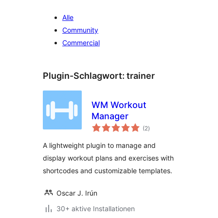
Alle
Community
Commercial
Plugin-Schlagwort:
trainer
WM Workout
Manager
Bewertungen
(2
)
insgesamt
A lightweight plugin to manage and
display workout plans and exercises with
shortcodes and customizable templates.
Oscar J. Irún
30+ aktive Installationen