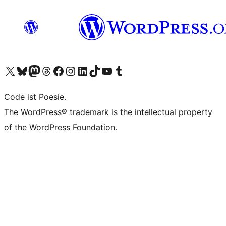
Unser X-Konto (früher Twitter) besuchen
Unser Bluesky-Konto besuchen
Unser Mastodon-Konto besuchen
Unser Threads-Konto besuchen
Unsere Facebook-Seite besuchen
Unser Instagram-Konto besuchen
Unser LinkedIn-Konto besuchen
Unser TikTok-Konto besuchen
Unseren YouTube-Kanal besuchen
Unser Tumblr-Konto besuchen
Code ist Poesie.
The WordPress® trademark is the intellectual property
of the WordPress Foundation.