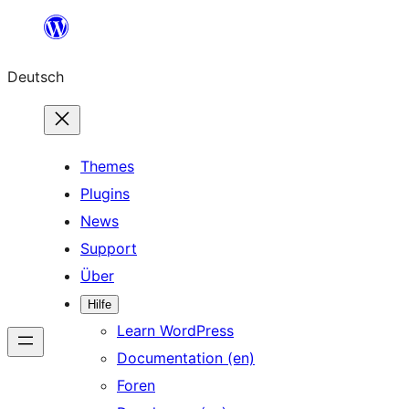
Zum
Inhalt
Deutsch
springen
Themes
Plugins
News
Support
Über
Hilfe
Learn WordPress
Documentation (en)
Foren