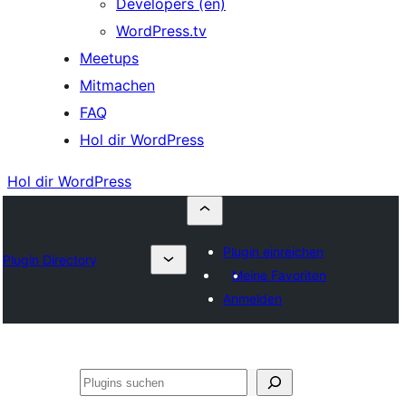
Developers (en)
WordPress.tv
Meetups
Mitmachen
FAQ
Hol dir WordPress
Hol dir WordPress
Plugin einreichen
Plugin Directory
Meine Favoriten
Anmelden
Suchen