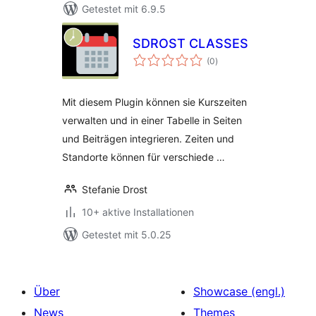
Getestet mit 6.9.5
SDROST CLASSES
Bewertungen
(0
)
insgesamt
Mit diesem Plugin können sie Kurszeiten
verwalten und in einer Tabelle in Seiten
und Beiträgen integrieren. Zeiten und
Standorte können für verschiede …
Stefanie Drost
10+ aktive Installationen
Getestet mit 5.0.25
Über
Showcase (engl.)
News
Themes