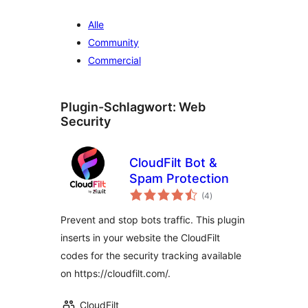
Alle
Community
Commercial
Plugin-Schlagwort:
Web
Security
CloudFilt Bot &
Spam Protection
Bewertungen
(4
)
insgesamt
Prevent and stop bots traffic. This plugin
inserts in your website the CloudFilt
codes for the security tracking available
on https://cloudfilt.com/.
CloudFilt