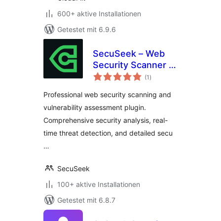
600+ aktive Installationen
Getestet mit 6.9.6
SecuSeek – Web
Security Scanner &
Bewertungen
Vulnerability
(1
)
insgesamt
Assessment
Professional web security scanning and
vulnerability assessment plugin.
Comprehensive security analysis, real-
time threat detection, and detailed secu
…
SecuSeek
100+ aktive Installationen
Getestet mit 6.8.7