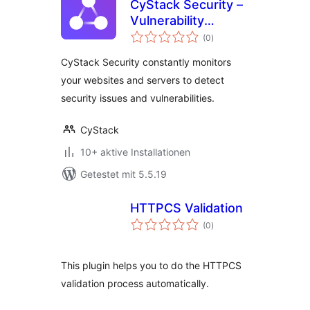
CyStack Security –
Vulnerability
Bewertungen
Scanner & Security
(0
)
insgesamt
Monitoring
CyStack Security constantly monitors
your websites and servers to detect
security issues and vulnerabilities.
CyStack
10+ aktive Installationen
Getestet mit 5.5.19
HTTPCS Validation
Bewertungen
(0
)
insgesamt
This plugin helps you to do the HTTPCS
validation process automatically.