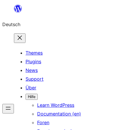
Zum
Inhalt
Deutsch
springen
Themes
Plugins
News
Support
Über
Hilfe
Learn WordPress
Documentation (en)
Foren