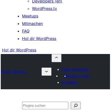
Developers (en)
WordPress.tv
Meetups
Mitmachen
FAQ
Hol dir WordPress
Hol dir WordPress
Plugin einreichen
Plugin Directory
Meine Favoriten
Anmelden
Suchen