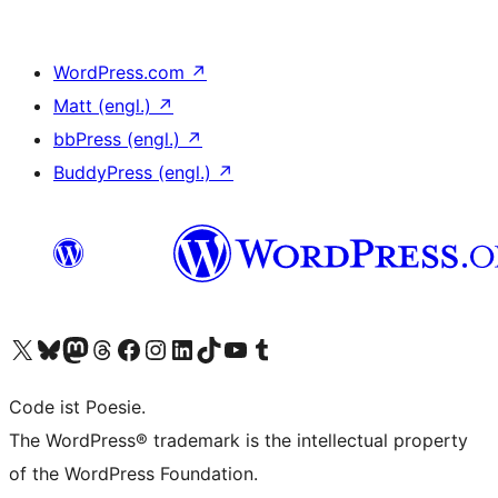
WordPress.com
↗
Matt (engl.)
↗
bbPress (engl.)
↗
BuddyPress (engl.)
↗
Unser X-Konto (früher Twitter) besuchen
Unser Bluesky-Konto besuchen
Unser Mastodon-Konto besuchen
Unser Threads-Konto besuchen
Unsere Facebook-Seite besuchen
Unser Instagram-Konto besuchen
Unser LinkedIn-Konto besuchen
Unser TikTok-Konto besuchen
Unseren YouTube-Kanal besuchen
Unser Tumblr-Konto besuchen
Code ist Poesie.
The WordPress® trademark is the intellectual property
of the WordPress Foundation.