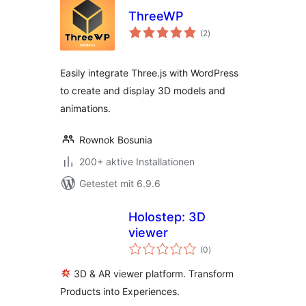
ThreeWP
Bewertungen
(2
)
insgesamt
Easily integrate Three.js with WordPress
to create and display 3D models and
animations.
Rownok Bosunia
200+ aktive Installationen
Getestet mit 6.9.6
Holostep: 3D
viewer
Bewertungen
(0
)
insgesamt
3D & AR viewer platform. Transform
Products into Experiences.