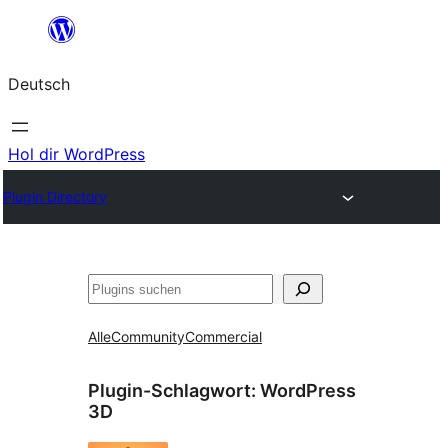
Zum
Inhalt
Deutsch
springen
Hol dir WordPress
Plugin Directory
Suchen
Alle
Community
Commercial
Plugin-Schlagwort:
WordPress
3D