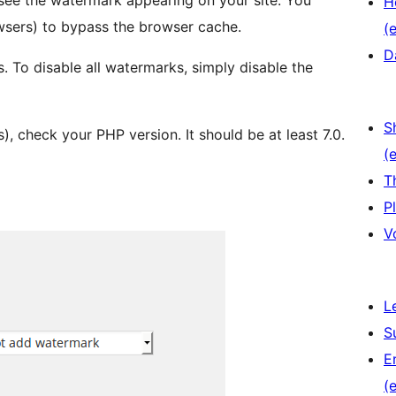
see the watermark appearing on your site. You
H
wsers) to bypass the browser cache.
(e
D
 To disable all watermarks, simply disable the
S
s), check your PHP version. It should be at least 7.0.
(e
T
P
V
L
S
E
(e