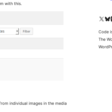
m with this.
Unser X-Konto (früh
Unser B
U
Code is
The Wo
WordPr
rom individual images in the media