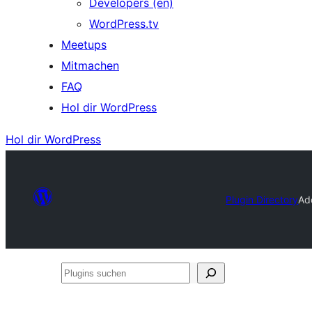
Developers (en)
WordPress.tv
Meetups
Mitmachen
FAQ
Hol dir WordPress
Hol dir WordPress
Plugin Directory
Ad
Plugins
suchen