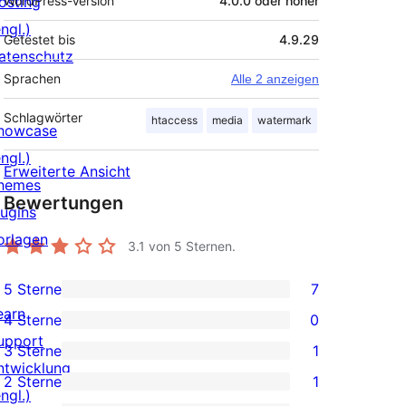
osting
WordPress-Version
4.0.0 oder höher
ngl.)
Getestet bis
4.9.29
atenschutz
Sprachen
Alle 2 anzeigen
Schlagwörter
htaccess
media
watermark
howcase
ngl.)
Erweiterte Ansicht
hemes
Bewertungen
lugins
orlagen
3.1
von 5 Sternen.
5 Sterne
7
7 5-
earn
4 Sterne
0
Sterne-
0 4-
upport
3 Sterne
1
Rezensionen
Sterne-
1 3-
ntwicklung
2 Sterne
1
Rezensionen
Sterne-
1 2-
ngl.)