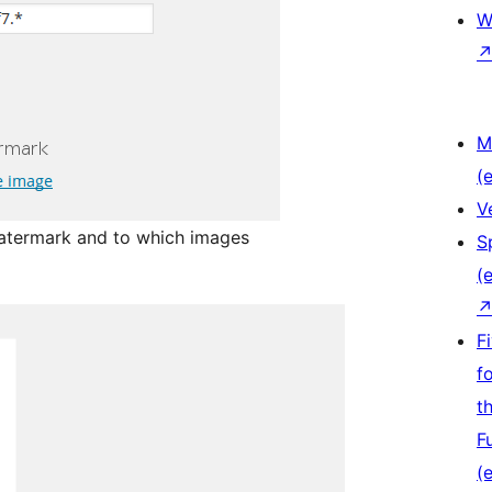
W
M
(e
V
watermark and to which images
S
(e
F
f
t
F
(e