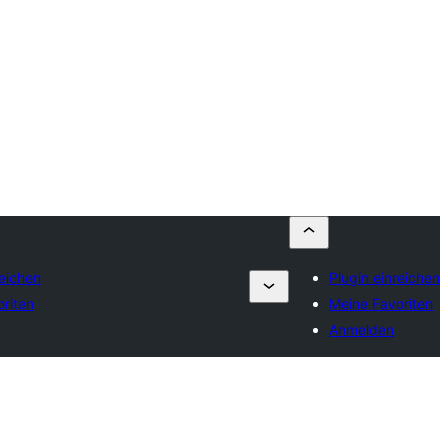
reichen
Plugin einreichen
riten
Meine Favoriten
Anmelden