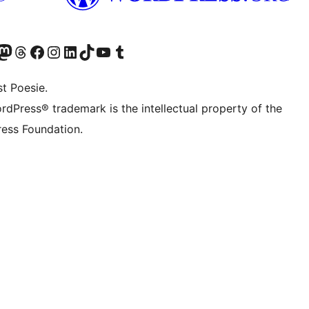
er Twitter) besuchen
luesky-Konto besuchen
nser Mastodon-Konto besuchen
Unser Threads-Konto besuchen
Unsere Facebook-Seite besuchen
Unser Instagram-Konto besuchen
Unser LinkedIn-Konto besuchen
Unser TikTok-Konto besuchen
Unseren YouTube-Kanal besuchen
Unser Tumblr-Konto besuchen
t Poesie.
rdPress® trademark is the intellectual property of the
ess Foundation.