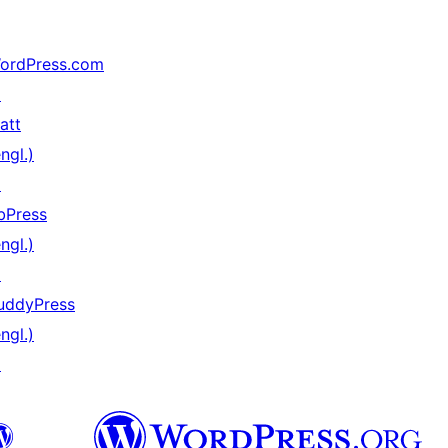
ordPress.com
↗
att
ngl.)
↗
bPress
ngl.)
↗
uddyPress
ngl.)
↗