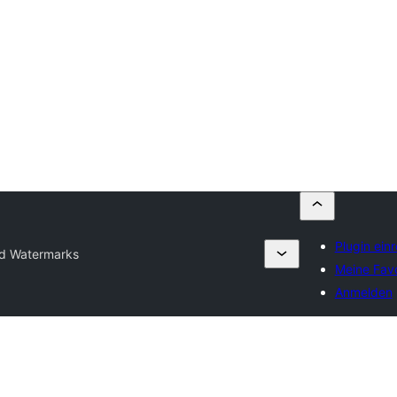
Plugin ein
d Watermarks
Meine Favo
Anmelden