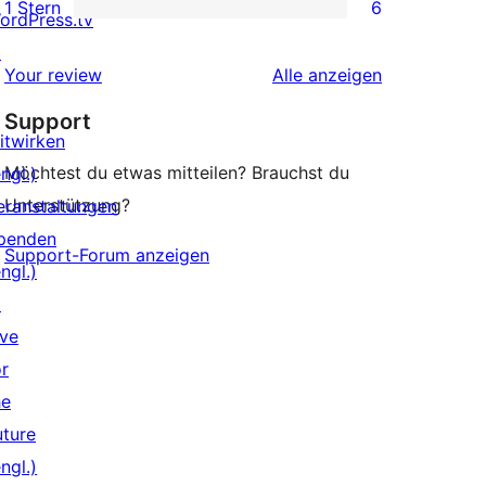
1 Stern
6
Rezension
Sterne-
ordPress.tv
6 1-
Rezension
↗
Sterne-
Rezensionen
Your review
Alle
anzeigen
Rezensionen
Support
itwirken
Möchtest du etwas mitteilen? Brauchst du
ngl.)
Unterstützung?
eranstaltungen
penden
Support-Forum anzeigen
ngl.)
↗
ive
or
he
uture
ngl.)