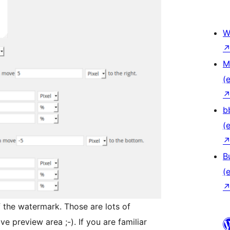
W
M
(e
b
(e
B
(e
f the watermark. Those are lots of
ve preview area ;-). If you are familiar