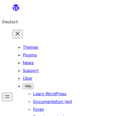
Zum
Inhalt
Deutsch
springen
Themes
Plugins
News
Support
Über
Hilfe
Learn WordPress
Documentation (en)
Foren