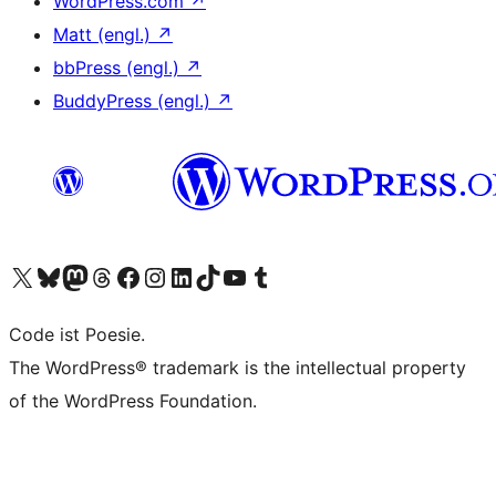
WordPress.com
↗
Matt (engl.)
↗
bbPress (engl.)
↗
BuddyPress (engl.)
↗
Unser X-Konto (früher Twitter) besuchen
Unser Bluesky-Konto besuchen
Unser Mastodon-Konto besuchen
Unser Threads-Konto besuchen
Unsere Facebook-Seite besuchen
Unser Instagram-Konto besuchen
Unser LinkedIn-Konto besuchen
Unser TikTok-Konto besuchen
Unseren YouTube-Kanal besuchen
Unser Tumblr-Konto besuchen
Code ist Poesie.
The WordPress® trademark is the intellectual property
of the WordPress Foundation.