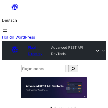
Zum
Inhalt
Deutsch
springen
Hol dir WordPress
Plugin
Advanced REST API
Directory
DevTools
Plugins
suchen