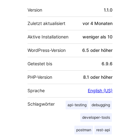
Meta
Version
1.1.0
Zuletzt aktualisiert
vor
4 Monaten
Aktive Installationen
weniger als 10
WordPress-Version
6.5 oder höher
Getestet bis
6.9.6
PHP-Version
8.1 oder höher
Sprache
English (US)
Schlagwörter
api-testing
debugging
developer-tools
postman
rest-api