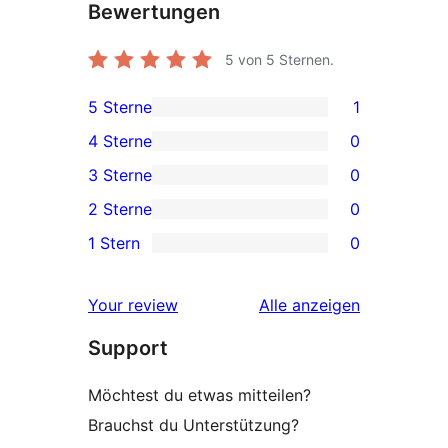
Bewertungen
5
von 5 Sternen.
5 Sterne
1
1 5-
4 Sterne
0
Sterne-
0 4-
3 Sterne
0
Rezension
Sterne-
0 3-
2 Sterne
0
Rezensionen
Sterne-
0 2-
1 Stern
0
Rezensionen
Sterne-
0 1-
Rezensionen
Sterne-
Rezensionen
Your review
Alle
anzeigen
Rezensionen
Support
Möchtest du etwas mitteilen?
Brauchst du Unterstützung?