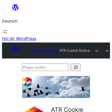
Zum
Inhalt
Deutsch
springen
Hol dir WordPress
Plugin Directory
ATR Cookie Notice
Plugins
suchen
ATR Cookie