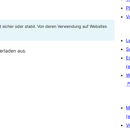
P
V
t sicher oder stabil. Von deren Verwendung auf Websites
L
S
erladen aus.
E
(e
W
M
(e
V