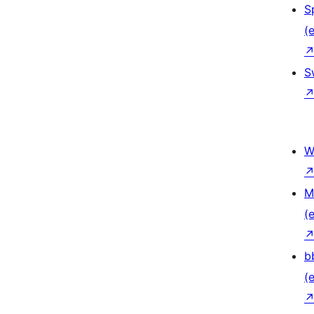
S
(e
S
W
M
(e
b
(e