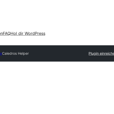
en
FAQ
Hol dir WordPress
ry
Caledros Helper
Plugin einreich