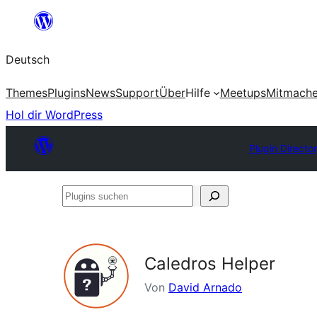
Zum
Inhalt
Deutsch
springen
Themes
Plugins
News
Support
Über
Hilfe
Meetups
Mitmach
Hol dir WordPress
Plugin Directo
Plugins
suchen
Caledros Helper
Von
David Arnado