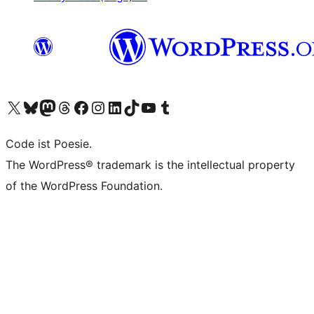
Unser X-Konto (früher Twitter) besuchen
Unser Bluesky-Konto besuchen
Unser Mastodon-Konto besuchen
Unser Threads-Konto besuchen
Unsere Facebook-Seite besuchen
Unser Instagram-Konto besuchen
Unser LinkedIn-Konto besuchen
Unser TikTok-Konto besuchen
Unseren YouTube-Kanal besuchen
Unser Tumblr-Konto besuchen
Code ist Poesie.
The WordPress® trademark is the intellectual property
of the WordPress Foundation.