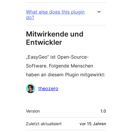
What else does this plugin
do?
Mitwirkende und
Entwickler
„EasyGeo“ ist Open-Source-
Software. Folgende Menschen
haben an diesem Plugin mitgewirkt:
Mitwirkende
theozero
Meta
Version
1.0
Zuletzt aktualisiert
vor
15 Jahren