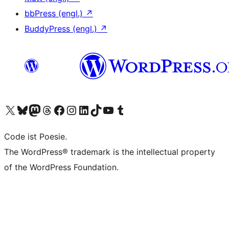
bbPress (engl.)
↗
BuddyPress (engl.)
↗
Unser X-Konto (früher Twitter) besuchen
Unser Bluesky-Konto besuchen
Unser Mastodon-Konto besuchen
Unser Threads-Konto besuchen
Unsere Facebook-Seite besuchen
Unser Instagram-Konto besuchen
Unser LinkedIn-Konto besuchen
Unser TikTok-Konto besuchen
Unseren YouTube-Kanal besuchen
Unser Tumblr-Konto besuchen
Code ist Poesie.
The WordPress® trademark is the intellectual property
of the WordPress Foundation.