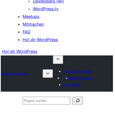
Developers (en)
WordPress.tv
Meetups
Mitmachen
FAQ
Hol dir WordPress
Hol dir WordPress
Plugin einreichen
Plugin Directory
Meine Favoriten
Anmelden
Plugins
suchen