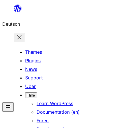
Zum
Inhalt
Deutsch
springen
Themes
Plugins
News
Support
Über
Hilfe
Learn WordPress
Documentation (en)
Foren