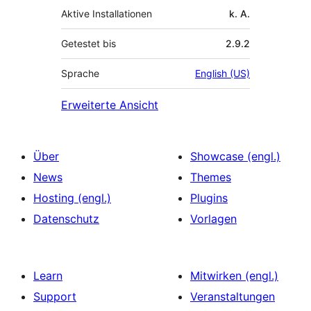
Aktive Installationen
k. A.
Getestet bis
2.9.2
Sprache
English (US)
Erweiterte Ansicht
Über
Showcase (engl.)
News
Themes
Hosting (engl.)
Plugins
Datenschutz
Vorlagen
Learn
Mitwirken (engl.)
Support
Veranstaltungen