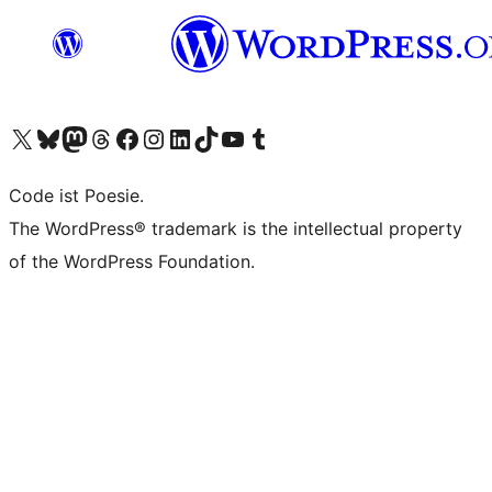
Unser X-Konto (früher Twitter) besuchen
Unser Bluesky-Konto besuchen
Unser Mastodon-Konto besuchen
Unser Threads-Konto besuchen
Unsere Facebook-Seite besuchen
Unser Instagram-Konto besuchen
Unser LinkedIn-Konto besuchen
Unser TikTok-Konto besuchen
Unseren YouTube-Kanal besuchen
Unser Tumblr-Konto besuchen
Code ist Poesie.
The WordPress® trademark is the intellectual property
of the WordPress Foundation.