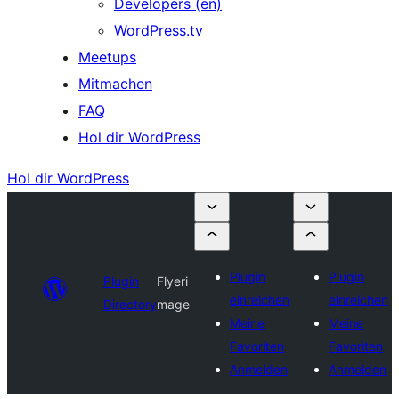
Developers (en)
WordPress.tv
Meetups
Mitmachen
FAQ
Hol dir WordPress
Hol dir WordPress
Plugin
Plugin
Plugin
Flyeri
einreichen
einreichen
Directory
mage
Meine
Meine
Favoriten
Favoriten
Anmelden
Anmelden