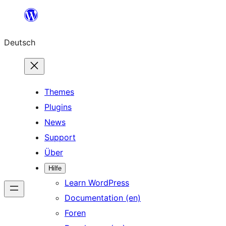
Zum
Inhalt
Deutsch
springen
Themes
Plugins
News
Support
Über
Hilfe
Learn WordPress
Documentation (en)
Foren