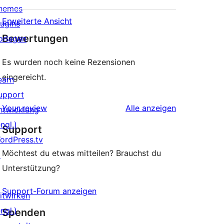
hemes
Erweiterte Ansicht
lugins
Bewertungen
orlagen
Es wurden noch keine Rezensionen
eingereicht.
earn
upport
Rezensionen
Your review
Alle
anzeigen
ntwicklung
ngl.)
Support
ordPress.tv
Möchtest du etwas mitteilen? Brauchst du
↗
Unterstützung?
Support-Forum anzeigen
itwirken
ngl.)
Spenden