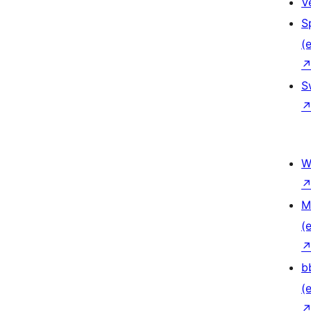
V
S
(e
S
W
M
(e
b
(e