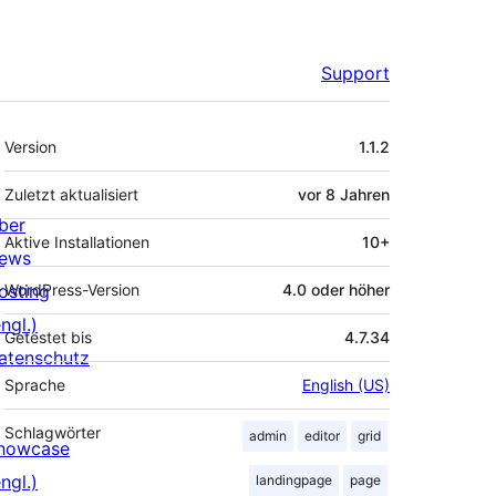
Support
Meta
Version
1.1.2
Zuletzt aktualisiert
vor
8 Jahren
ber
Aktive Installationen
10+
ews
osting
WordPress-Version
4.0 oder höher
ngl.)
Getestet bis
4.7.34
atenschutz
Sprache
English (US)
Schlagwörter
admin
editor
grid
howcase
ngl.)
landingpage
page