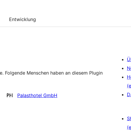
Entwicklung
Ü
N
re. Folgende Menschen haben an diesem Plugin
H
(e
D
Palasthotel GmbH
S
(e