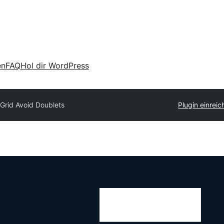
en
FAQ
Hol dir WordPress
Grid Avoid Doublets
Plugin einreic