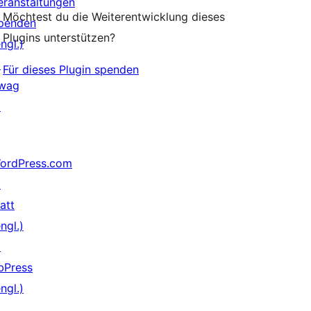
eranstaltungen
Möchtest du die Weiterentwicklung dieses
penden
Plugins unterstützen?
ngl.)
↗
Für dieses Plugin spenden
wag
↗
ordPress.com
↗
att
ngl.)
↗
bPress
ngl.)
↗