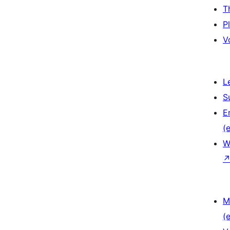
T
P
V
L
S
E
(e
W
M
(e