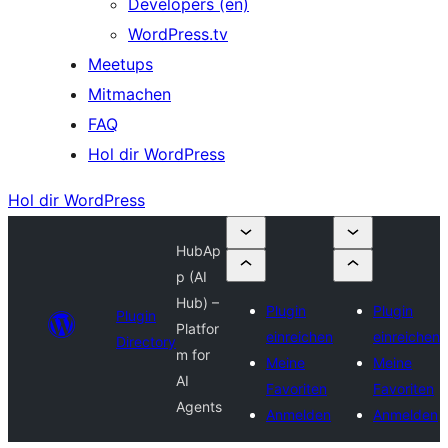
Developers (en)
WordPress.tv
Meetups
Mitmachen
FAQ
Hol dir WordPress
Hol dir WordPress
HubAp
p (AI
Hub) –
Plugin
Plugin
Plugin
Platfor
einreichen
einreichen
Directory
m for
Meine
Meine
AI
Favoriten
Favoriten
Agents
Anmelden
Anmelden