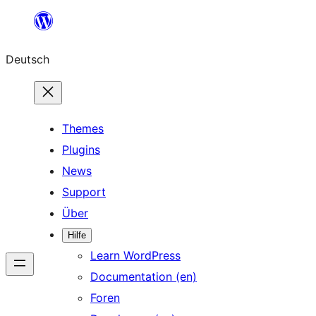
Zum
Inhalt
Deutsch
springen
Themes
Plugins
News
Support
Über
Hilfe
Learn WordPress
Documentation (en)
Foren