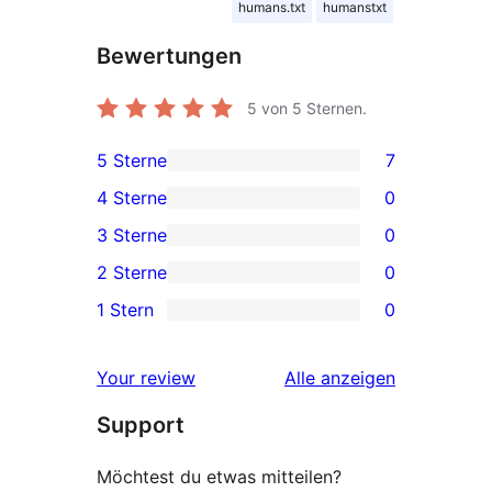
humans.txt
humanstxt
Bewertungen
5
von 5 Sternen.
5 Sterne
7
7 5-
4 Sterne
0
Sterne-
0 4-
3 Sterne
0
Rezensionen
Sterne-
0 3-
2 Sterne
0
Rezensionen
Sterne-
0 2-
1 Stern
0
Rezensionen
Sterne-
0 1-
Rezensionen
Sterne-
Rezensionen
Your review
Alle
anzeigen
Rezensionen
Support
Möchtest du etwas mitteilen?