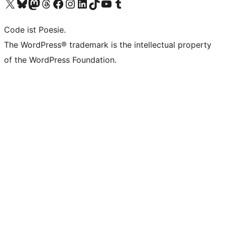
Unser X-Konto (früher Twitter) besuchen
Unser Bluesky-Konto besuchen
Unser Mastodon-Konto besuchen
Unser Threads-Konto besuchen
Unsere Facebook-Seite besuchen
Unser Instagram-Konto besuchen
Unser LinkedIn-Konto besuchen
Unser TikTok-Konto besuchen
Unseren YouTube-Kanal besuchen
Unser Tumblr-Konto besuchen
Code ist Poesie.
The WordPress® trademark is the intellectual property
of the WordPress Foundation.