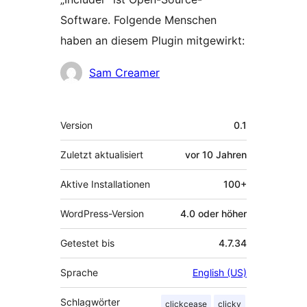
Software. Folgende Menschen
haben an diesem Plugin mitgewirkt:
Mitwirkende
Sam Creamer
Meta
Version
0.1
Zuletzt aktualisiert
vor
10 Jahren
Aktive Installationen
100+
WordPress-Version
4.0 oder höher
Getestet bis
4.7.34
Sprache
English (US)
Schlagwörter
clickcease
clicky