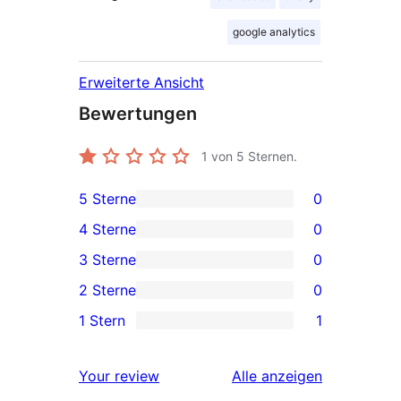
google analytics
Erweiterte Ansicht
Bewertungen
1
von 5 Sternen.
5 Sterne
0
0 5-
4 Sterne
0
Sterne-
0 4-
3 Sterne
0
Rezensionen
Sterne-
0 3-
2 Sterne
0
Rezensionen
Sterne-
0 2-
1 Stern
1
Rezensionen
Sterne-
1 1-
Rezensionen
Sterne-
Rezensionen
Your review
Alle
anzeigen
Rezension