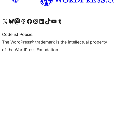
Unser X-Konto (früher Twitter) besuchen
Unser Bluesky-Konto besuchen
Unser Mastodon-Konto besuchen
Unser Threads-Konto besuchen
Unsere Facebook-Seite besuchen
Unser Instagram-Konto besuchen
Unser LinkedIn-Konto besuchen
Unser TikTok-Konto besuchen
Unseren YouTube-Kanal besuchen
Unser Tumblr-Konto besuchen
Code ist Poesie.
The WordPress® trademark is the intellectual property
of the WordPress Foundation.