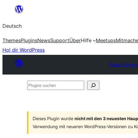
Zum
Inhalt
Deutsch
springen
Themes
Plugins
News
Support
Über
Hilfe
Meetups
Mitmach
Hol dir WordPress
Plugin Directo
Plugins
suchen
Dieses Plugin wurde
nicht mit den 3 neuesten Hau
Verwendung mit neueren WordPress-Versionen zu Ko