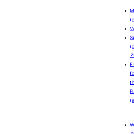
M
(e
V
S
(e
F
f
t
F
(e
W