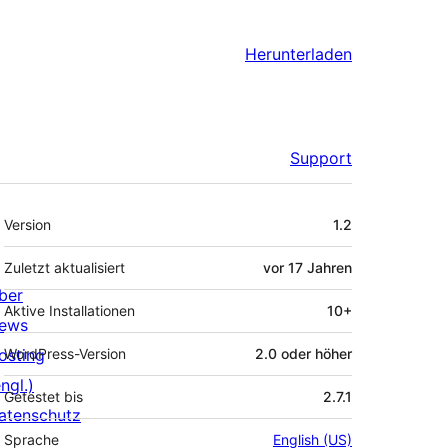
Herunterladen
Support
Meta
Version
1.2
Zuletzt aktualisiert
vor
17 Jahren
ber
Aktive Installationen
10+
ews
osting
WordPress-Version
2.0 oder höher
ngl.)
Getestet bis
2.7.1
atenschutz
Sprache
English (US)