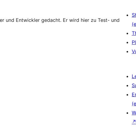
S
zer und Entwickler gedacht. Er wird hier zu Test- und
(e
T
P
V
L
S
E
(e
W