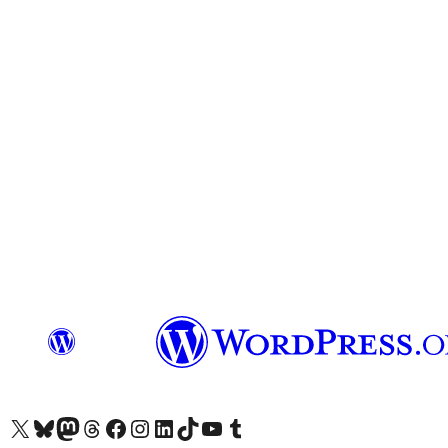
Unser X-Konto (früher Twitter) besuchen
Unser Bluesky-Konto besuchen
Unser Mastodon-Konto besuchen
Unser Threads-Konto besuchen
Unsere Facebook-Seite besuchen
Unser Instagram-Konto besuchen
Unser LinkedIn-Konto besuchen
Unser TikTok-Konto besuchen
Unseren YouTube-Kanal besuchen
Unser Tumblr-Konto besuchen