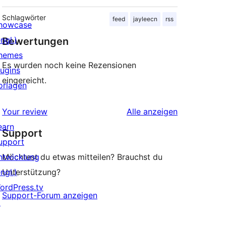
Schlagwörter
feed
jayleecn
rss
howcase
ngl.)
Bewertungen
hemes
Es wurden noch keine Rezensionen
lugins
eingereicht.
orlagen
Rezensionen
Your review
Alle
anzeigen
earn
Support
upport
ntwicklung
Möchtest du etwas mitteilen? Brauchst du
ngl.)
Unterstützung?
ordPress.tv
Support-Forum anzeigen
↗