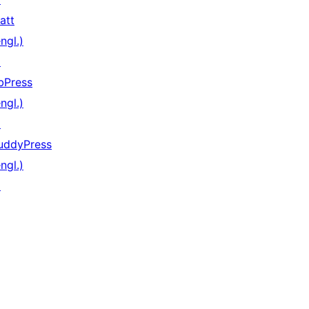
att
ngl.)
↗
bPress
ngl.)
↗
uddyPress
ngl.)
↗