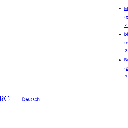
M
(e
b
(e
B
(e
Deutsch