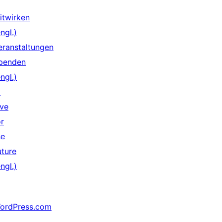
itwirken
ngl.)
eranstaltungen
penden
ngl.)
↗
ive
or
he
uture
ngl.)
ordPress.com
↗