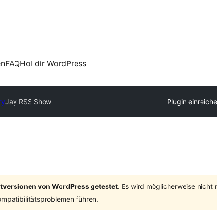
en
FAQ
Hol dir WordPress
ry
Jay RSS Show
Plugin einreich
ptversionen von WordPress getestet
. Es wird möglicherweise nicht
mpatibilitätsproblemen führen.