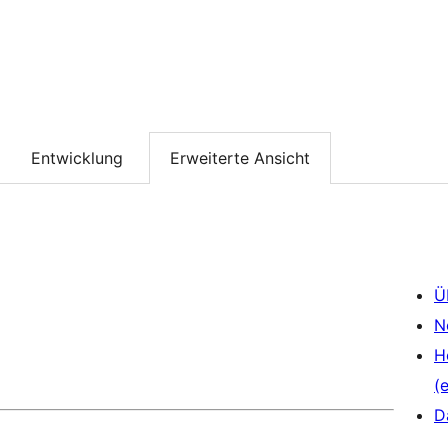
Entwicklung
Erweiterte Ansicht
Ü
N
H
(e
D