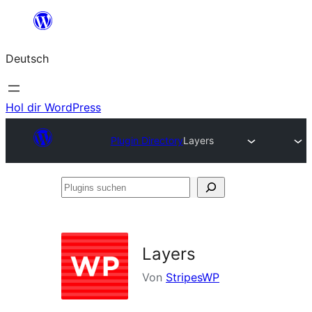
Zum
Inhalt
Deutsch
springen
Hol dir WordPress
Plugin Directory
Layers
Plugins
suchen
Layers
Von
StripesWP