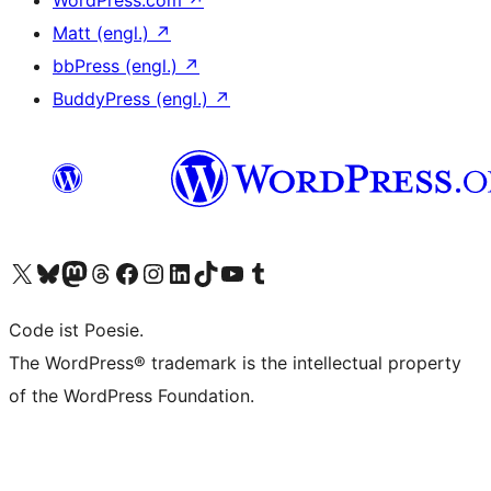
WordPress.com
↗
Matt (engl.)
↗
bbPress (engl.)
↗
BuddyPress (engl.)
↗
Unser X-Konto (früher Twitter) besuchen
Unser Bluesky-Konto besuchen
Unser Mastodon-Konto besuchen
Unser Threads-Konto besuchen
Unsere Facebook-Seite besuchen
Unser Instagram-Konto besuchen
Unser LinkedIn-Konto besuchen
Unser TikTok-Konto besuchen
Unseren YouTube-Kanal besuchen
Unser Tumblr-Konto besuchen
Code ist Poesie.
The WordPress® trademark is the intellectual property
of the WordPress Foundation.