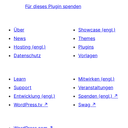
Für dieses Plugin spenden
Über
Showcase (engl.)
News
Themes
Hosting (engl.)
Plugins
Datenschutz
Vorlagen
Learn
Mitwirken (engl.)
Support
Veranstaltungen
Entwicklung (engl.)
Spenden (engl.)
↗
WordPress.tv
↗
Swag
↗