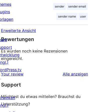
hemes
sender
sender email
lugins
sender name
user
orlagen
Erweiterte Ansicht
Bewertungen
earn
upport
Es wurden noch keine Rezensionen
ntwicklung
eingereicht.
ngl.)
ordPress.tv
Rezensionen
Your review
Alle
anzeigen
↗
Support
Möchtest du etwas mitteilen? Brauchst du
itwirken
Unterstützung?
ngl.)