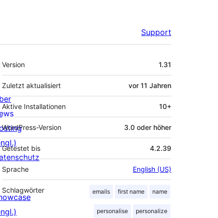
Support
Meta
Version
1.31
Zuletzt aktualisiert
vor
11 Jahren
ber
Aktive Installationen
10+
ews
osting
WordPress-Version
3.0 oder höher
ngl.)
Getestet bis
4.2.39
atenschutz
Sprache
English (US)
Schlagwörter
emails
first name
name
howcase
ngl.)
personalise
personalize