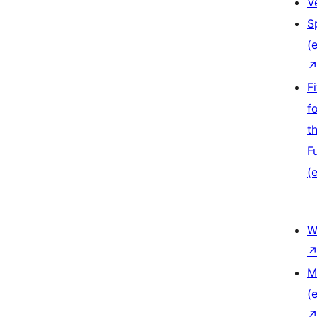
V
S
(e
F
f
t
F
(e
W
M
(e