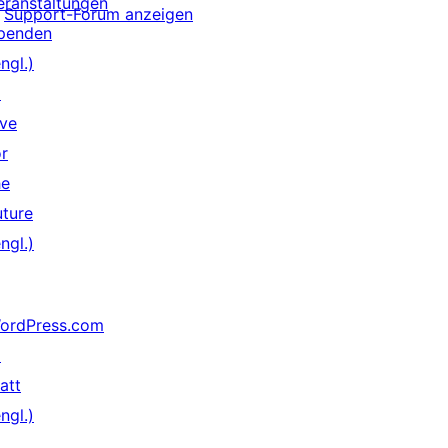
eranstaltungen
Support-Forum anzeigen
penden
ngl.)
↗
ive
or
he
uture
ngl.)
ordPress.com
↗
att
ngl.)
↗