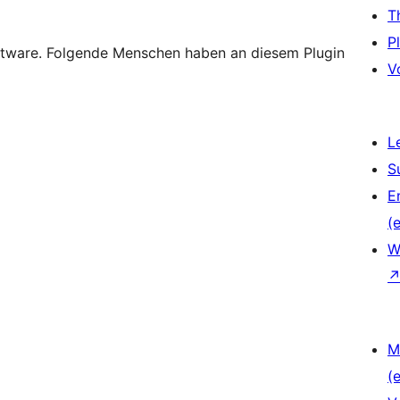
T
P
ftware. Folgende Menschen haben an diesem Plugin
V
L
S
E
(e
W
M
(e