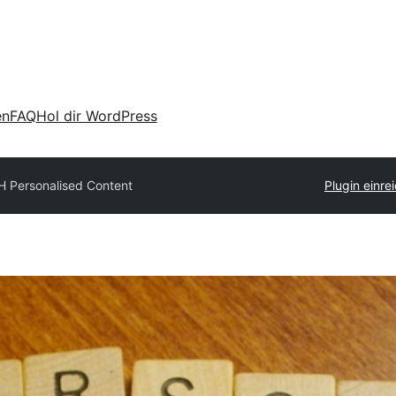
en
FAQ
Hol dir WordPress
H Personalised Content
Plugin einre