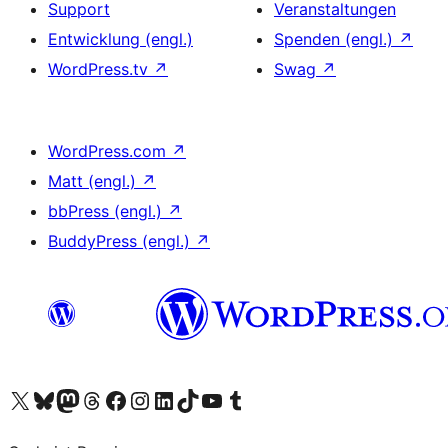
Support
Veranstaltungen
Entwicklung (engl.)
Spenden (engl.)
↗
WordPress.tv
↗
Swag
↗
WordPress.com
↗
Matt (engl.)
↗
bbPress (engl.)
↗
BuddyPress (engl.)
↗
Unser X-Konto (früher Twitter) besuchen
Unser Bluesky-Konto besuchen
Unser Mastodon-Konto besuchen
Unser Threads-Konto besuchen
Unsere Facebook-Seite besuchen
Unser Instagram-Konto besuchen
Unser LinkedIn-Konto besuchen
Unser TikTok-Konto besuchen
Unseren YouTube-Kanal besuchen
Unser Tumblr-Konto besuchen