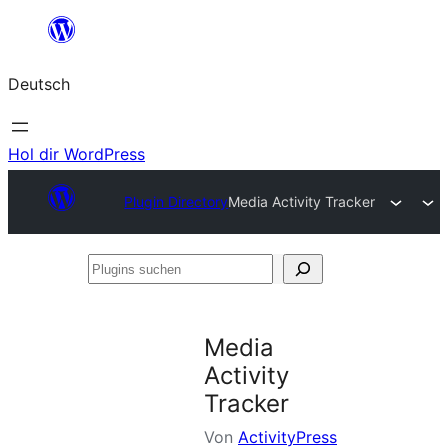
Zum
Inhalt
Deutsch
springen
Hol dir WordPress
Plugin Directory
Media Activity Tracker
Plugins
suchen
Media
Activity
Tracker
Von
ActivityPress