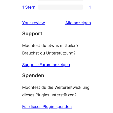
Sterne-
0 2-
1 Stern
1
Rezensionen
Sterne-
1 1-
Rezensionen
Sterne-
Rezensionen
Your review
Alle
anzeigen
Rezension
Support
Möchtest du etwas mitteilen?
Brauchst du Unterstützung?
Support-Forum anzeigen
Spenden
Möchtest du die Weiterentwicklung
dieses Plugins unterstützen?
Für dieses Plugin spenden