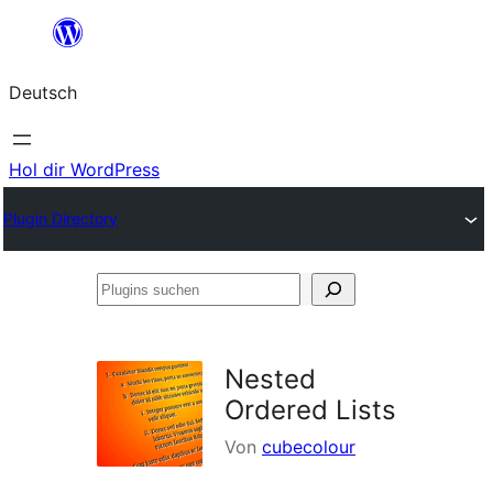
Zum
Inhalt
Deutsch
springen
Hol dir WordPress
Plugin Directory
Plugins
suchen
Nested
Ordered Lists
Von
cubecolour