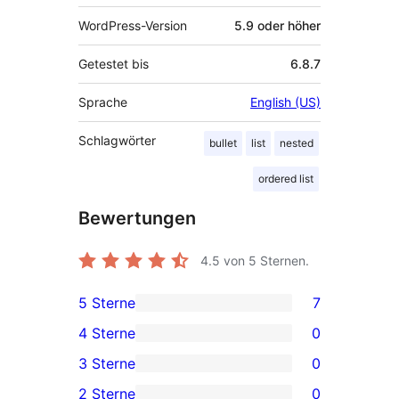
WordPress-Version
5.9 oder höher
Getestet bis
6.8.7
Sprache
English (US)
Schlagwörter
bullet
list
nested
ordered list
Bewertungen
4.5
von 5 Sternen.
5 Sterne
7
7 5-
4 Sterne
0
Sterne-
0 4-
3 Sterne
0
Rezensionen
Sterne-
0 3-
2 Sterne
0
Rezensionen