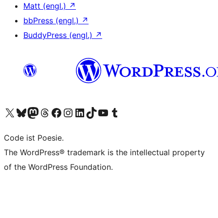
Matt (engl.)
↗
bbPress (engl.)
↗
BuddyPress (engl.)
↗
Unser X-Konto (früher Twitter) besuchen
Unser Bluesky-Konto besuchen
Unser Mastodon-Konto besuchen
Unser Threads-Konto besuchen
Unsere Facebook-Seite besuchen
Unser Instagram-Konto besuchen
Unser LinkedIn-Konto besuchen
Unser TikTok-Konto besuchen
Unseren YouTube-Kanal besuchen
Unser Tumblr-Konto besuchen
Code ist Poesie.
The WordPress® trademark is the intellectual property
of the WordPress Foundation.