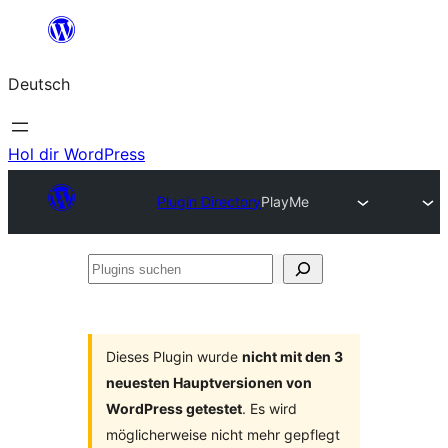
Zum
Inhalt
Deutsch
springen
Hol dir WordPress
Plugin Directory
PlayMe
Plugins
suchen
Dieses Plugin wurde
nicht mit den 3
neuesten Hauptversionen von
WordPress getestet
. Es wird
möglicherweise nicht mehr gepflegt