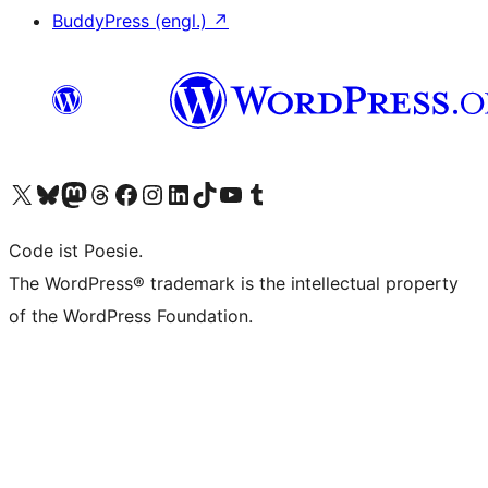
BuddyPress (engl.)
↗
Unser X-Konto (früher Twitter) besuchen
Unser Bluesky-Konto besuchen
Unser Mastodon-Konto besuchen
Unser Threads-Konto besuchen
Unsere Facebook-Seite besuchen
Unser Instagram-Konto besuchen
Unser LinkedIn-Konto besuchen
Unser TikTok-Konto besuchen
Unseren YouTube-Kanal besuchen
Unser Tumblr-Konto besuchen
Code ist Poesie.
The WordPress® trademark is the intellectual property
of the WordPress Foundation.