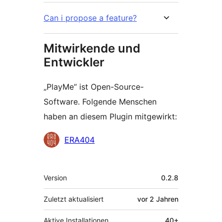
Can i propose a feature?
Mitwirkende und
Entwickler
„PlayMe“ ist Open-Source-
Software. Folgende Menschen
haben an diesem Plugin mitgewirkt:
Mitwirkende
ERA404
Meta
Version
0.2.8
Zuletzt aktualisiert
vor
2 Jahren
Aktive Installationen
40+