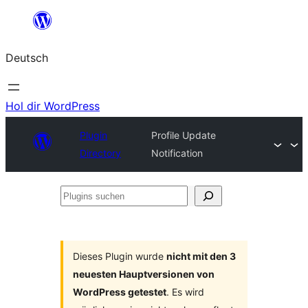
Zum
Inhalt
Deutsch
springen
Hol dir WordPress
Plugin
Profile Update
Directory
Notification
Plugins
suchen
Dieses Plugin wurde
nicht mit den 3
neuesten Hauptversionen von
WordPress getestet
. Es wird