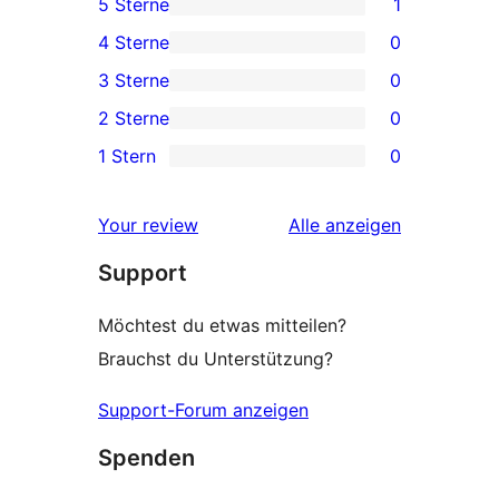
5 Sterne
1
1 5-
4 Sterne
0
Sterne-
0 4-
3 Sterne
0
Rezension
Sterne-
0 3-
2 Sterne
0
Rezensionen
Sterne-
0 2-
1 Stern
0
Rezensionen
Sterne-
0 1-
Rezensionen
Sterne-
Rezensionen
Your review
Alle
anzeigen
Rezensionen
Support
Möchtest du etwas mitteilen?
Brauchst du Unterstützung?
Support-Forum anzeigen
Spenden