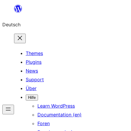
Zum
Inhalt
Deutsch
springen
Themes
Plugins
News
Support
Über
Hilfe
Learn WordPress
Documentation (en)
Foren