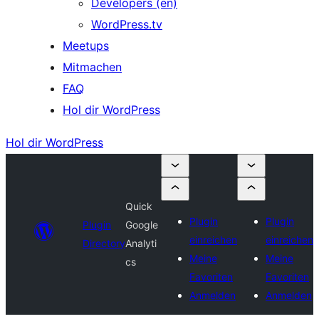
Developers (en)
WordPress.tv
Meetups
Mitmachen
FAQ
Hol dir WordPress
Hol dir WordPress
Quick
Plugin
Plugin
Plugin
Google
einreichen
einreichen
Directory
Analyti
Meine
Meine
cs
Favoriten
Favoriten
Anmelden
Anmelden