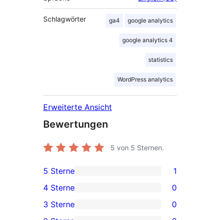
Schlagwörter
ga4
google analytics
google analytics 4
statistics
WordPress analytics
Erweiterte Ansicht
Bewertungen
5
von 5 Sternen.
5 Sterne
1
1 5-
4 Sterne
0
Sterne-
0 4-
3 Sterne
0
Rezension
Sterne-
0 3-