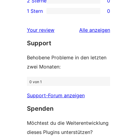
2 Sterne
0
Rezensionen
Sterne-
0 2-
1 Stern
0
Rezensionen
Sterne-
0 1-
Rezensionen
Sterne-
Rezensionen
Your review
Alle
anzeigen
Rezensionen
Support
Behobene Probleme in den letzten
zwei Monaten:
0 von 1
Support-Forum anzeigen
Spenden
Möchtest du die Weiterentwicklung
dieses Plugins unterstützen?