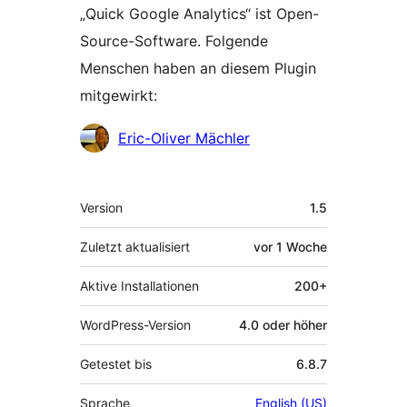
„Quick Google Analytics“ ist Open-
Source-Software. Folgende
Menschen haben an diesem Plugin
mitgewirkt:
Mitwirkende
Eric-Oliver Mächler
Meta
Version
1.5
Zuletzt aktualisiert
vor
1 Woche
Aktive Installationen
200+
WordPress-Version
4.0 oder höher
Getestet bis
6.8.7
Sprache
English (US)