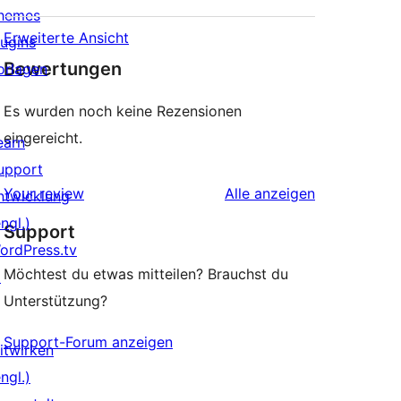
hemes
Erweiterte Ansicht
lugins
Bewertungen
orlagen
Es wurden noch keine Rezensionen
eingereicht.
earn
upport
Rezensionen
Your review
Alle
anzeigen
ntwicklung
ngl.)
Support
ordPress.tv
Möchtest du etwas mitteilen? Brauchst du
↗
Unterstützung?
Support-Forum anzeigen
itwirken
ngl.)