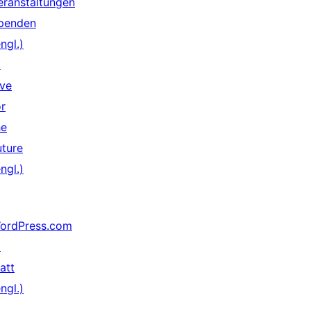
eranstaltungen
penden
ngl.)
↗
ive
or
he
uture
ngl.)
ordPress.com
↗
att
ngl.)
↗