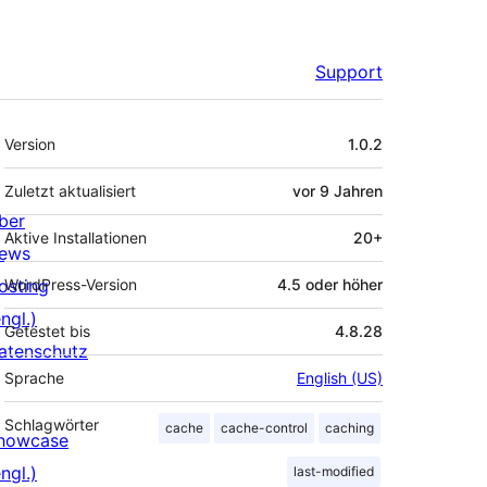
Support
Meta
Version
1.0.2
Zuletzt aktualisiert
vor
9 Jahren
ber
Aktive Installationen
20+
ews
osting
WordPress-Version
4.5 oder höher
ngl.)
Getestet bis
4.8.28
atenschutz
Sprache
English (US)
Schlagwörter
cache
cache-control
caching
howcase
ngl.)
last-modified