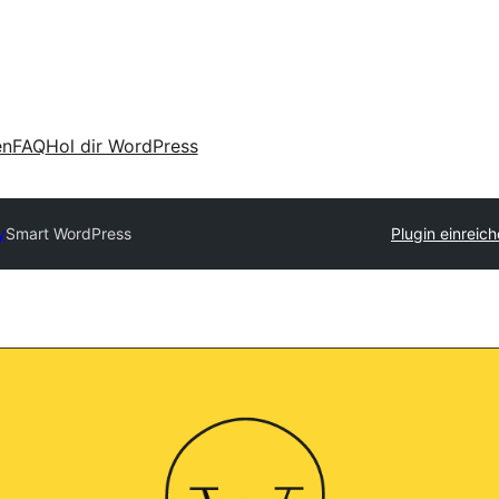
en
FAQ
Hol dir WordPress
y
Smart WordPress
Plugin einreic