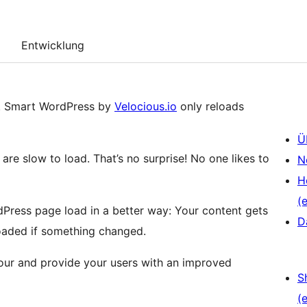
Entwicklung
e! Smart WordPress by
Velocious.io
only reloads
Ü
re slow to load. That’s no surprise! No one likes to
N
H
(e
ress page load in a better way: Your content gets
D
loaded if something changed.
our and provide your users with an improved
S
(e