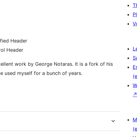
T
P
V
ified Header
L
rol Header
S
ellent work by George Notaras. It is a fork of his
E
e used myself for a bunch of years.
(e
W
M
(e