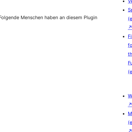
V
S
 Folgende Menschen haben an diesem Plugin
(e
F
f
t
F
(e
W
M
(e