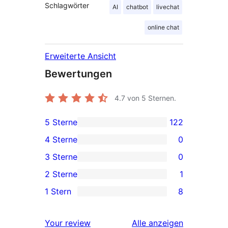
Schlagwörter
AI
chatbot
livechat
online chat
Erweiterte Ansicht
Bewertungen
4.7
von 5 Sternen.
5 Sterne
122
122 5-
4 Sterne
0
Sterne-
0 4-
3 Sterne
0
Rezensionen
Sterne-
0 3-
2 Sterne
1
Rezensionen
Sterne-
1 2-
1 Stern
8
Rezensionen
Sterne-
8 1-
Rezension
Sterne-
Rezensionen
Your review
Alle
anzeigen