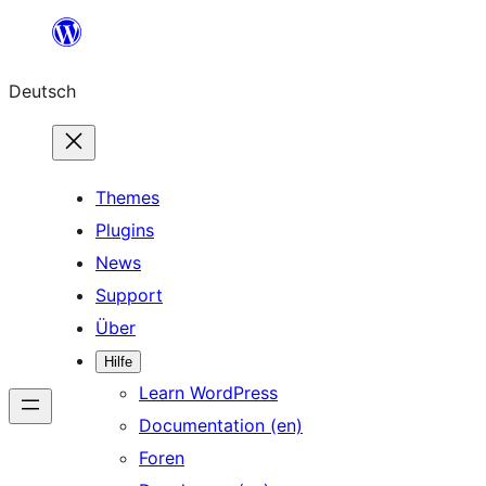
Zum
Inhalt
Deutsch
springen
Themes
Plugins
News
Support
Über
Hilfe
Learn WordPress
Documentation (en)
Foren