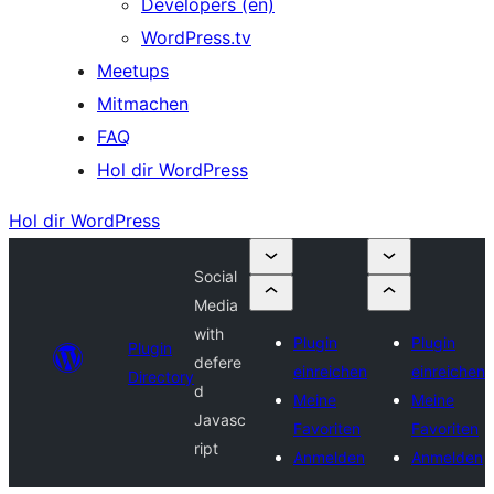
Developers (en)
WordPress.tv
Meetups
Mitmachen
FAQ
Hol dir WordPress
Hol dir WordPress
Social
Media
with
Plugin
Plugin
Plugin
defere
einreichen
einreichen
Directory
d
Meine
Meine
Javasc
Favoriten
Favoriten
ript
Anmelden
Anmelden