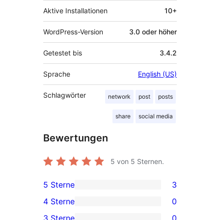
Aktive Installationen
10+
WordPress-Version
3.0 oder höher
Getestet bis
3.4.2
Sprache
English (US)
Schlagwörter
network
post
posts
share
social media
Bewertungen
5
von 5 Sternen.
5 Sterne
3
3 5-
4 Sterne
0
Sterne-
0 4-
3 Sterne
0