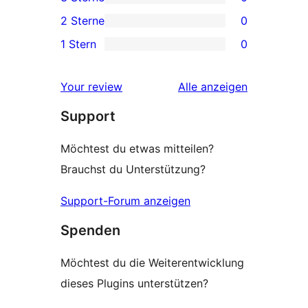
Rezensionen
Sterne-
0 3-
2 Sterne
0
Rezensionen
Sterne-
0 2-
1 Stern
0
Rezensionen
Sterne-
0 1-
Rezensionen
Sterne-
Rezensionen
Your review
Alle
anzeigen
Rezensionen
Support
Möchtest du etwas mitteilen?
Brauchst du Unterstützung?
Support-Forum anzeigen
Spenden
Möchtest du die Weiterentwicklung
dieses Plugins unterstützen?