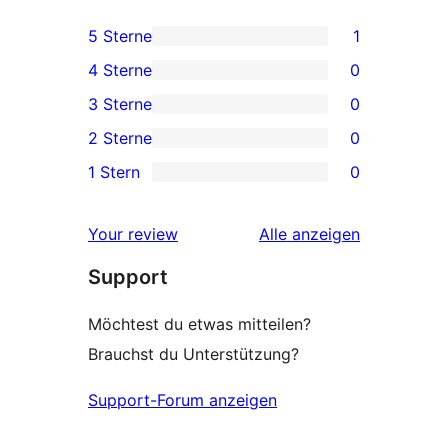
5 Sterne
1
1 5-
4 Sterne
0
Sterne-
0 4-
3 Sterne
0
Rezension
Sterne-
0 3-
2 Sterne
0
Rezensionen
Sterne-
0 2-
1 Stern
0
Rezensionen
Sterne-
0 1-
Rezensionen
Sterne-
Rezensionen
Your review
Alle
anzeigen
Rezensionen
Support
Möchtest du etwas mitteilen?
Brauchst du Unterstützung?
Support-Forum anzeigen