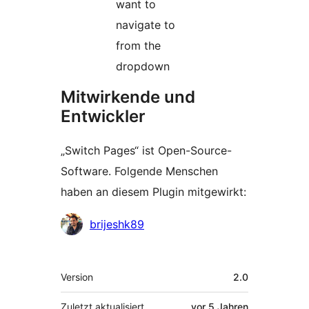
want to
navigate to
from the
dropdown
Mitwirkende und
Entwickler
„Switch Pages“ ist Open-Source-
Software. Folgende Menschen
haben an diesem Plugin mitgewirkt:
Mitwirkende
brijeshk89
Meta
Version
2.0
Zuletzt aktualisiert
vor
5 Jahren