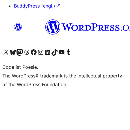
BuddyPress (engl.)
↗
Unser X-Konto (früher Twitter) besuchen
Unser Bluesky-Konto besuchen
Unser Mastodon-Konto besuchen
Unser Threads-Konto besuchen
Unsere Facebook-Seite besuchen
Unser Instagram-Konto besuchen
Unser LinkedIn-Konto besuchen
Unser TikTok-Konto besuchen
Unseren YouTube-Kanal besuchen
Unser Tumblr-Konto besuchen
Code ist Poesie.
The WordPress® trademark is the intellectual property
of the WordPress Foundation.